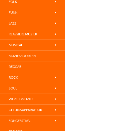
FOLK
FUNK
JAZZ
KLASSIEKE MUZIEK
MUSICAL
MUZIEKSOORTEN
REGGAE
ROCK
SOUL
WERELDMUZIEK
GELUIDSAPPARATUUR
SONGFESTIVAL