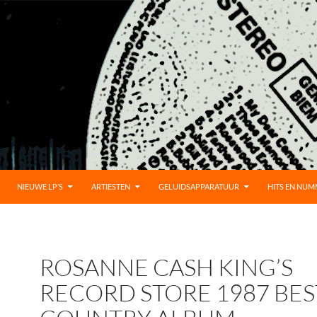
UD
NIEUWE LP’S
ARTIESTEN
GELUIDSAPPARATUUR
HITS EN NU
ROSANNE CASH KING’S
RECORD STORE 1987 BES