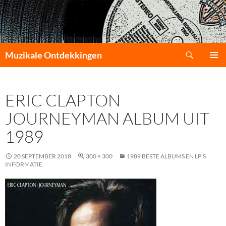
Zoeken
Muzikale Ontdekkingen
GA
PRIMAI
NAAR
MENU
DE
ERIC CLAPTON
INHOUD
JOURNEYMAN ALBUM UIT
1989
20 SEPTEMBER 2018
300 × 300
1989 BESTE ALBUMS EN LP’S
INFORMATIE.