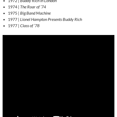
1972 |
Buddy Rich in London
1974 |
The Roar of ’74
1975 |
Big Band Machine
1977 |
Lionel Hampton Presents Buddy Rich
1977 |
Class of ’78