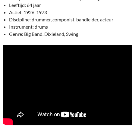
Leeftijd: 64 jaar
Actief: 1926-1973
Discipline: drummer, componist, bandleider, acteur
Instrument: drums
Genre: Big Band, Dixieland, Swing