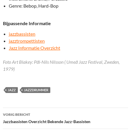
Genre: Bebop, Hard-Bop
Bijpassende Informatie
jazzbassisten
jazztrompettisten
Jazz Informatie Overzicht
Foto Art Blakey: Pål-Nils Nilsson ( Umeå Jazz Festival, Zweden,
1979)
JAZZ
JAZZDRUMMER
Bericht
VORIG BERICHT
navigatie
Jazzbassisten Overzicht Bekende Jazz-Bassisten