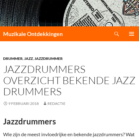
Zoeken
Muzikale Ontdekkingen
GA
PRIMAI
NAAR
MENU
DE
INHOUD
DRUMMER
,
JAZZ
,
JAZZDRUMMER
JAZZDRUMMERS
OVERZICHT BEKENDE JAZZ
DRUMMERS
9 FEBRUARI 2018
REDACTIE
Jazzdrummers
Wie zijn de meest invloedrijke en bekende jazzdrummers? Wat