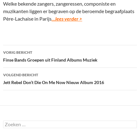
Welke bekende zangers, zangeressen, componiste en
muzikanten liggen er begraven op de beroemde begraafplaats
Père-Lachaise in Parijs
…lees verder >
Bericht
VORIG BERICHT
navigatie
Finse Bands Groepen uit Finland Albums Muziek
VOLGEND BERICHT
Jett Rebel Don’t Die On Me Now Nieuw Album 2016
Zoeken
naar: