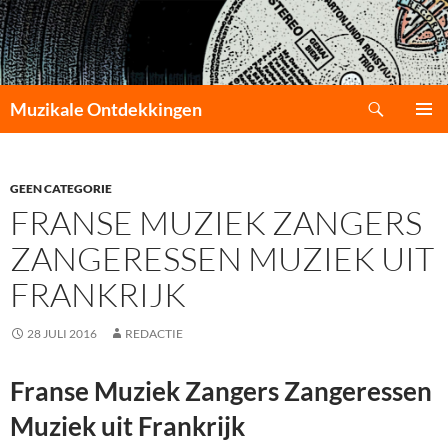
Zoeken
Muzikale Ontdekkingen
GA
PRIMAI
NAAR
MENU
DE
INHOUD
GEEN CATEGORIE
FRANSE MUZIEK ZANGERS
ZANGERESSEN MUZIEK UIT
FRANKRIJK
28 JULI 2016
REDACTIE
Franse Muziek Zangers Zangeressen
Muziek uit Frankrijk