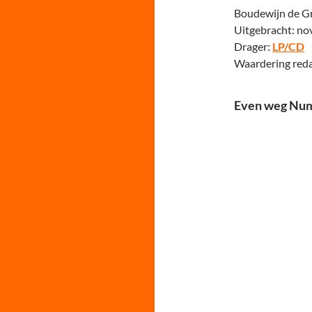
Boudewijn de Gr
Uitgebracht: n
Drager:
LP/CD
Waardering reda
Even weg Num