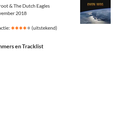
oot & The Dutch Eagles
ovember 2018
ctie:
∗∗∗∗
∗
(uitstekend)
mers en Tracklist