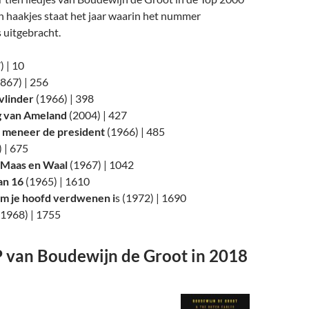
n haakjes staat het jaar waarin het nummer
s uitgebracht.
 | 10
867) | 256
vlinder
(1966) | 398
g van Ameland
(2004) | 427
 meneer de president
(1966) | 485
 | 675
 Maas en Waal
(1967) | 1042
an 16
(1965) | 1610
om je hoofd verdwenen i
s (1972) | 1690
1968) | 1755
 van Boudewijn de Groot in 2018