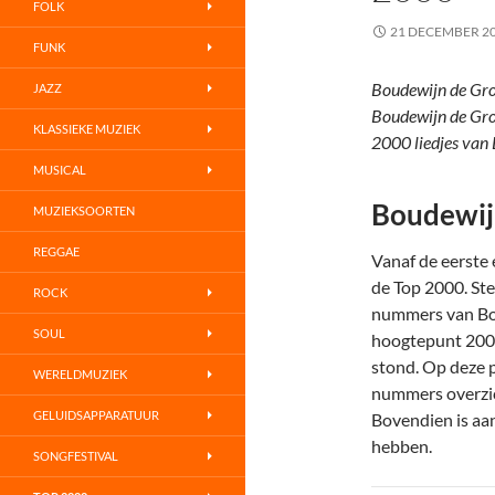
FOLK
21 DECEMBER 2
FUNK
Boudewijn de Gro
JAZZ
Boudewijn de Gro
KLASSIEKE MUZIEK
2000 liedjes van 
MUSICAL
Boudewijn
MUZIEKSOORTEN
REGGAE
Vanaf de eerste 
de Top 2000. Ste
ROCK
nummers van Bo
SOUL
hoogtepunt 2005 
stond. Op deze 
WERELDMUZIEK
nummers overzich
GELUIDSAPPARATUUR
Bovendien is aan
hebben.
SONGFESTIVAL