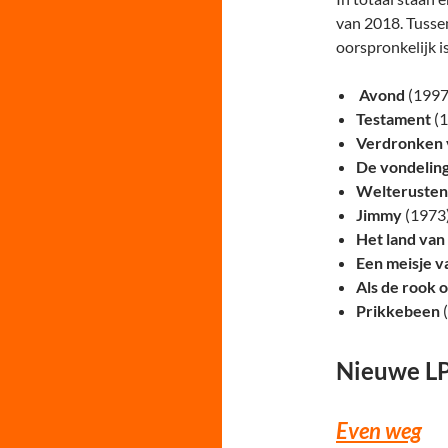
van 2018. Tusse
oorspronkelijk i
Avond
(1997)
Testament
(1
Verdronken 
De vondelin
Welterusten
Jimmy
(1973)
Het land van
Een meisje v
Als de rook 
Prikkebeen
(
Nieuwe LP
Even weg