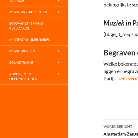
TOP 2000
belangrijkste st
MUZIEKINSTRUMENTEN
Muziek in P
INNOVATIES IN PIANO
KEYBOARDS
[huge_it_maps i
MUZIEKDOCUMENTAIRES
Begraven o
MUZIEKBOEKEN
SOUNDTRACKS
Welke bekende z
liggen er begra
ADRESSEN EN
Parijs
…lees verd
OPENINGSTIJDEN
Bericht
VORIG BERICHT
navigatie
Amsterdam Zange