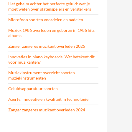
Het geheim achter het perfecte geluid: wat je
moet weten over platenspelers en versterkers
Microfoon soorten voordelen en nadelen
Muziek 1986 overleden en geboren in 1986 hits
albums
Zanger zangeres muzikant overleden 2025
Innovaties in piano keyboards: Wat betekent dit
voor muzikanten?
Muziekinstrument overzicht soorten
muziekinstrumenten
Geluidsapparatuur soorten
Azerty: Innovatie en kwaliteit in technologie
Zanger zangeres muzikant overleden 2024