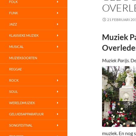
FOLK
OVERL
FUNK
21 FEBRUARI 20
JAZZ
Muziek Pa
KLASSIEKE MUZIEK
Overlede
MUSICAL
MUZIEKSOORTEN
Muziek Parijs.
De 
REGGAE
ROCK
SOUL
WERELDMUZIEK
GELUIDSAPPARATUUR
SONGFESTIVAL
muziek. En nog 