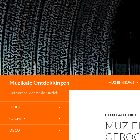
GA NAAR DE INHOU
Zoeken
Muzikale Ontdekkingen
MUZIEKNIEUWS
Het Verhaal Achter de Muziek
BLUES
GEEN CATEGORIE
COUNTRY
MUZIEK
DISCO
GEBOO