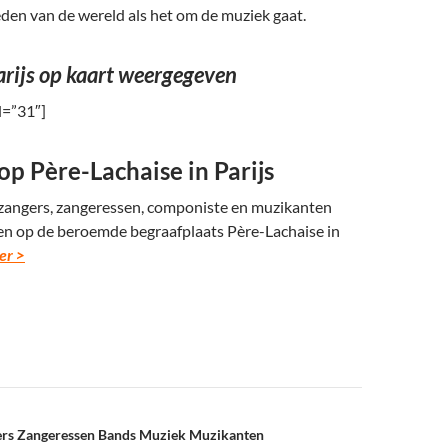
eden van de wereld als het om de muziek gaat.
arijs op kaart weergegeven
d=”31″]
p Père-Lachaise in Parijs
angers, zangeressen, componiste en muzikanten
ven op de beroemde begraafplaats Père-Lachaise in
er >
rs Zangeressen Bands Muziek Muzikanten