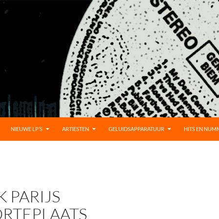
D
NIEUWE LP’S
ARTIESTEN
GELUIDSAPPARATUUR
HITS EN NUM
 PARIJS
RTEPLAATS