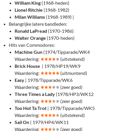
William King
(1968-heden)
Lionel Ritchie
(1968-1982)
Milan Williams
(1968-1989) |
Belangrijke latere bandleden:
Ronald LaPread
(1970-1986)
Walter Orange
(1970-heden)
Hits van Commodores:
Machine Gun
(1974/Tipparade/WK4
Waardering:
∗
∗∗∗
∗
(uitstekend)
Brick House
| 1978/HP19/WK9
Waardering:
∗
∗∗∗∗
(uitmuntend)
Easy
| 1978/Tipparade/WK6
Waardering:
∗
∗∗
∗∗
(zeer goed)
Three Times a Lady
(1978/HP3/WK12
Waardering:
∗
∗∗
∗∗
(zeer goed)
Too Hot Ta Trot
| 1978/Tipparade/WK5
Waardering:
∗
∗∗∗
∗
(uitstekend)
Sail On
| 1979/HP4/WK11
Waardering:
∗
∗∗
∗∗
(zeer goed)