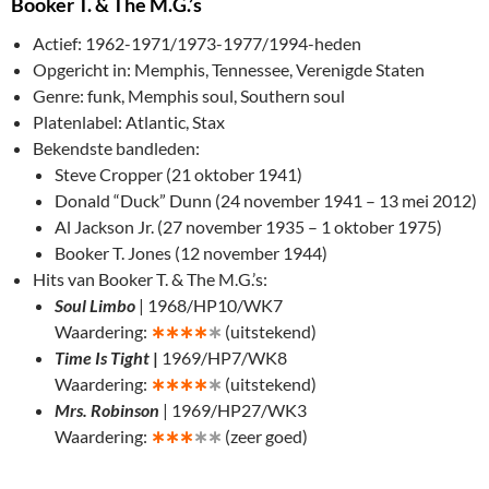
Booker T. & The M.G.’s
Actief: 1962-1971/1973-1977/1994-heden
Opgericht in: Memphis, Tennessee, Verenigde Staten
Genre: funk, Memphis soul, Southern soul
Platenlabel: Atlantic, Stax
Bekendste bandleden:
Steve Cropper (21 oktober 1941)
Donald “Duck” Dunn (24 november 1941 – 13 mei 2012)
Al Jackson Jr. (27 november 1935 – 1 oktober 1975)
Booker T. Jones (12 november 1944)
Hits van Booker T. & The M.G.’s:
Soul Limbo
| 1968/HP10/WK7
Waardering:
∗
∗∗∗
∗
(uitstekend)
Time Is Tight
|
1969/HP7/WK8
Waardering:
∗
∗∗∗
∗
(uitstekend)
Mrs. Robinson
| 1969/HP27/WK3
Waardering:
∗
∗∗
∗∗
(zeer goed)