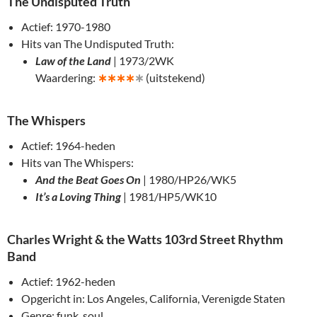
The
Undisputed Truth
Actief: 1970-1980
Hits van The Undisputed Truth:
Law of the Land
| 1973/2WK
Waardering:
∗
∗∗∗
∗
(uitstekend)
The Whispers
Actief: 1964-heden
Hits van The Whispers:
And the Beat Goes On
| 1980/HP26/WK5
It’s a Loving Thing
| 1981/HP5/WK10
Charles Wright & the Watts 103rd Street Rhythm
Band
Actief: 1962-heden
Opgericht in: Los Angeles, California, Verenigde Staten
Genre: funk, soul