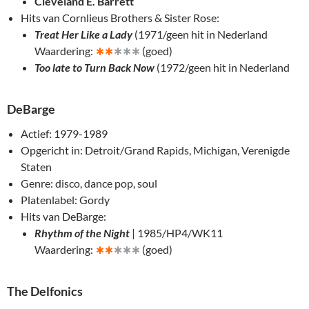
Cleveland E. Barrett
Hits van Cornlieus Brothers & Sister Rose:
Treat Her Like a Lady
(1971/geen hit in Nederland
Waardering:
∗
∗
∗∗∗
(goed)
Too late to Turn Back Now
(1972/geen hit in Nederland
DeBarge
Actief: 1979-1989
Opgericht in: Detroit/Grand Rapids, Michigan, Verenigde
Staten
Genre: disco, dance pop, soul
Platenlabel: Gordy
Hits van DeBarge:
Rhythm of the Night
| 1985/HP4/WK11
Waardering:
∗
∗
∗∗∗
(goed)
The Delfonics