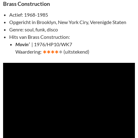
Brass Construction
Actief: 1968-1985
Opgericht in Brooklyn, New York Ciry, Verenigde Staten
Genre: soul, funk, disco
Hits van Brass Construction:
Movin’
| 1976/HP10/WK7
Waardering:
∗
∗∗∗
∗
(uitstekend)