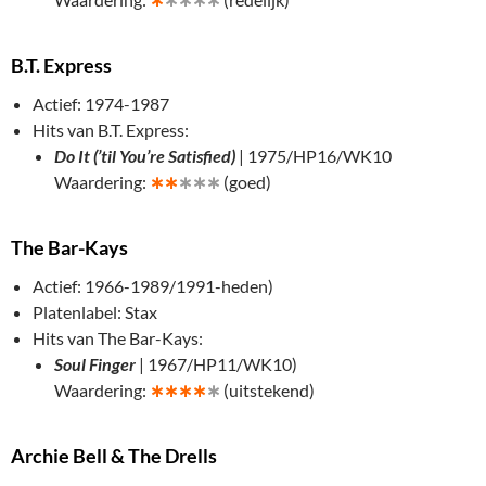
B.T. Express
Actief: 1974-1987
Hits van B.T. Express:
Do It (’til You’re Satisfied)
| 1975/HP16/WK10
Waardering:
∗
∗
∗∗∗
(goed)
The Bar-Kays
Actief: 1966-1989/1991-heden)
Platenlabel: Stax
Hits van The Bar-Kays:
Soul Finger
| 1967/HP11/WK10)
Waardering:
∗
∗∗∗
∗
(uitstekend)
Archie Bell & The Drells