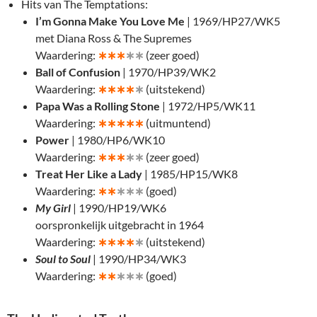
Hits van The Temptations:
I’m Gonna Make You Love Me
| 1969/HP27/WK5
met Diana Ross & The Supremes
Waardering:
∗
∗∗
∗∗
(zeer goed)
Ball of Confusion
| 1970/HP39/WK2
Waardering:
∗
∗∗∗
∗
(uitstekend)
Papa Was a Rolling Stone
| 1972/HP5/WK11
Waardering:
∗
∗∗∗∗
(uitmuntend)
Power
| 1980/HP6/WK10
Waardering:
∗
∗∗
∗∗
(zeer goed)
Treat Her Like a Lady
| 1985/HP15/WK8
Waardering:
∗
∗
∗∗∗
(goed)
My Girl
| 1990/HP19/WK6
oorspronkelijk uitgebracht in 1964
Waardering:
∗
∗∗∗
∗
(uitstekend)
Soul to Soul
| 1990/HP34/WK3
Waardering:
∗
∗
∗∗∗
(goed)