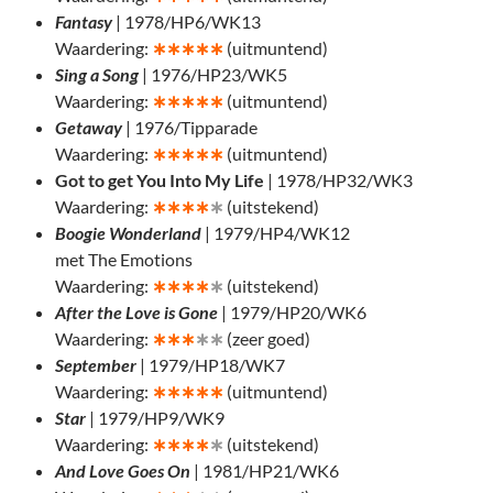
Fantasy
| 1978/HP6/WK13
Waardering:
∗
∗∗∗∗
(uitmuntend)
Sing a Song
| 1976/HP23/WK5
Waardering:
∗
∗∗∗∗
(uitmuntend)
Getaway
| 1976/Tipparade
Waardering:
∗
∗∗∗∗
(uitmuntend)
Got to get You Into My Life
| 1978/HP32/WK3
Waardering:
∗
∗∗∗
∗
(uitstekend)
Boogie Wonderland
| 1979/HP4/WK12
met The Emotions
Waardering:
∗
∗∗∗
∗
(uitstekend)
After the Love is Gone
| 1979/HP20/WK6
Waardering:
∗
∗∗
∗∗
(zeer goed)
September
| 1979/HP18/WK7
Waardering:
∗
∗∗∗∗
(uitmuntend)
Star
| 1979/HP9/WK9
Waardering:
∗
∗∗∗
∗
(uitstekend)
And Love Goes On
| 1981/HP21/WK6