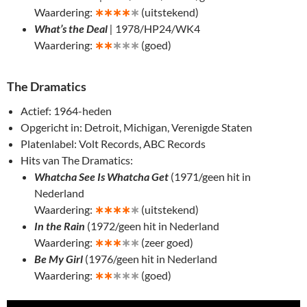
Waardering:
∗
∗∗∗
∗
(uitstekend)
What’s the Deal
|
1978/HP24/WK4
Waardering:
∗
∗
∗∗∗
(goed)
The Dramatics
Actief: 1964-heden
Opgericht in: Detroit, Michigan, Verenigde Staten
Platenlabel: Volt Records, ABC Records
Hits van The Dramatics:
Whatcha See Is Whatcha Get
(1971/geen hit in
Nederland
Waardering:
∗
∗∗∗
∗
(uitstekend)
In the Rain
(1972/geen hit in Nederland
Waardering:
∗
∗∗
∗∗
(zeer goed)
Be My Girl
(1976/geen hit in Nederland
Waardering:
∗
∗
∗∗∗
(goed)