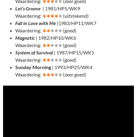
Waardering:
∗
∗∗
∗∗
(zeer goed)
Let’s Groove
| 1981/HP5/WK9
Waardering:
∗
∗∗∗
∗
(uitstekend)
Fall in Love with Me
(1983/HP11/WK7
Waardering:
∗
∗
∗∗∗
(goed)
Magnetic
| 1982/HP10/WK6
Waardering:
∗
∗
∗∗∗
(goed)
System of Survival
| 1987/HP15/WK5
Waardering:
∗
∗
∗∗∗
(goed)
Sunday Morning
| 1993/HP25/WK4
Waardering:
∗
∗∗
∗∗
(zeer goed)