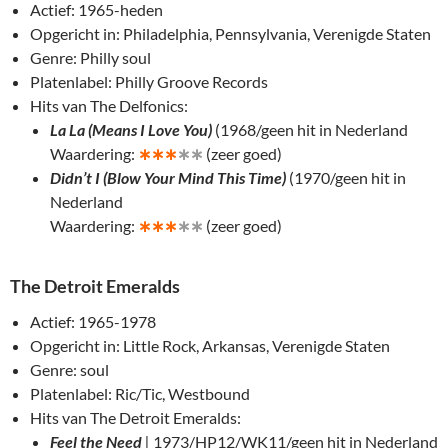
Actief: 1965-heden
Opgericht in: Philadelphia, Pennsylvania, Verenigde Staten
Genre: Philly soul
Platenlabel: Philly Groove Records
Hits van The Delfonics:
La La (Means I Love You)
(1968/geen hit in Nederland
Waardering:
∗
∗∗
∗∗
(zeer goed)
Didn’t I (Blow Your Mind This Time)
(1970/geen hit in
Nederland
Waardering:
∗
∗∗
∗∗
(zeer goed)
The Detroit Emeralds
Actief: 1965-1978
Opgericht in: Little Rock, Arkansas, Verenigde Staten
Genre: soul
Platenlabel: Ric/Tic, Westbound
Hits van The Detroit Emeralds:
Feel the Need
|
1973/HP12/WK11/geen hit in Nederland