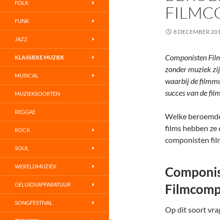
FOLK
FILMC
FUNK
8 DECEMBER 20
JAZZ
Componisten Film
KLASSIEKE MUZIEK
zonder muziek zijn
MUSICAL
waarbij de filmmu
succes van de film
MUZIEKSOORTEN
REGGAE
Welke beroemde 
films hebben ze
ROCK
componisten fil
SOUL
WERELDMUZIEK
Componis
GELUIDSAPPARATUUR
Filmcomp
SONGFESTIVAL
Op dit soort vr