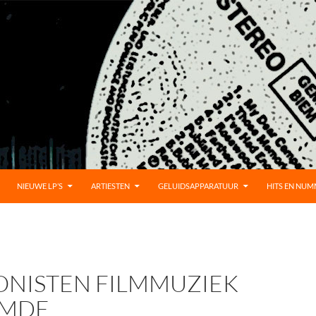
UD
NIEUWE LP’S
ARTIESTEN
GELUIDSAPPARATUUR
HITS EN NU
NISTEN FILMMUZIEK
EMDE