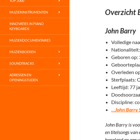
TOP 2000
Overzicht
MUZIEKINSTRUMENTEN
INNOVATIES IN PIANO
KEYBOARDS
John Barry
MUZIEKDOCUMENTAIRES
Volledige na
Nationaliteit
MUZIEKBOEKEN
Geboren op:
SOUNDTRACKS
Geboorteplaa
Overleden op
ADRESSEN EN
Sterfplaats: 
OPENINGSTIJDEN
Leeftijd: 77 j
Doodsoorzaak
Discipline: c
…John Barry 
John Barry is vo
en titelsongs van 
bepalend en een 