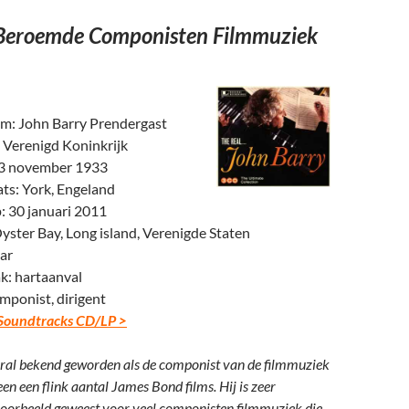
 Beroemde Componisten Filmmuziek
am: John Barry Prendergast
: Verenigd Koninkrijk
 3 november 1933
ts: York, Engeland
: 30 januari 2011
Oyster Bay, Long island, Verenigde Staten
aar
: hartaanval
omponist, dirigent
Soundtracks CD/LP >
oral bekend geworden als de componist van de filmmuziek
een een flink aantal James Bond films. Hij is zeer
voorbeeld geweest voor veel componisten filmmuziek die