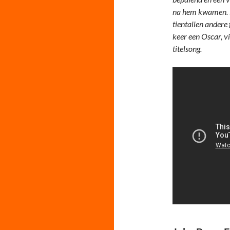
na hem kwamen. N
tientallen andere f
keer een Oscar, v
titelsong.