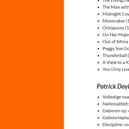
The Man with
Midnight Co
Moonraker (
Octopussy (1
On Her Majes
Out of Africa
Peggy Sue Go
Thunderball 
A View to a K
You Only Liv
Patrick Doy
Volledige naa
Nationaliteit
Geboren op: 
Geboorteplaa
Discipline: c