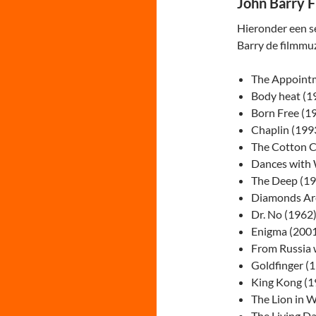
John Barry F
Hieronder een s
Barry de filmmu
The Appoint
Body heat (1
Born Free (19
Chaplin (199
The Cotton C
Dances with 
The Deep (19
Diamonds Are
Dr. No (1962
Enigma (200
From Russia 
Goldfinger (
King Kong (1
The Lion in W
The Living D