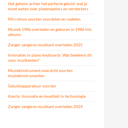
Het geheim achter het perfecte geluid: wat je
moet weten over platenspelers en versterkers
Microfoon soorten voordelen en nadelen
Muziek 1986 overleden en geboren in 1986 hits
albums
Zanger zangeres muzikant overleden 2025
Innovaties in piano keyboards: Wat betekent dit
voor muzikanten?
Muziekinstrument overzicht soorten
muziekinstrumenten
Geluidsapparatuur soorten
Azerty: Innovatie en kwaliteit in technologie
Zanger zangeres muzikant overleden 2024