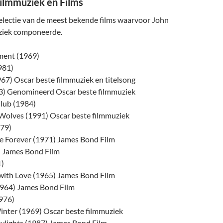
ilmmuziek en Films
electie van de meest bekende films waarvoor John
ziek componeerde.
ment (1969)
981)
67) Oscar beste filmmuziek en titelsong
3) Genomineerd Oscar beste filmmuziek
lub (1984)
Wolves (1991) Oscar beste filmmuziek
79)
 Forever (1971) James Bond Film
) James Bond Film
1)
with Love (1965) James Bond Film
1964) James Bond Film
976)
inter (1969) Oscar beste filmmuziek
aylights (1987) James Bond Film