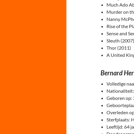
Much Ado Ab
Murder on th
Nanny McPhe
Rise of the P
Sense and Sen
Sleuth (2007
Thor (2011)
A United Ki
Bernard He
Volledige na
Nationaliteit
Geboren op: 
Geboorteplaa
Overleden op
Sterfplaats: 
Leeftijd: 64 j
Doodsoorzaak