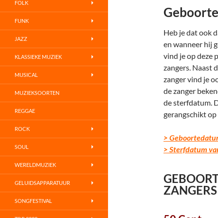
FOLK
Geboorte
FUNK
Heb je dat ook d
JAZZ
en wanneer hij g
vind je op deze
KLASSIEKE MUZIEK
zangers. Naast 
MUSICAL
zanger vind je 
de zanger bekend
MUZIEKSOORTEN
de sterfdatum. D
REGGAE
gerangschikt op
ROCK
> Geboortedatu
SOUL
> Sterfdatum va
WERELDMUZIEK
GEBOORT
GELUIDSAPPARATUUR
ZANGERS
SONGFESTIVAL