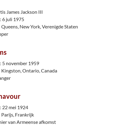
is James Jackson III
6 juli 1975
 Queens, New York, Verenigde Staten
pper
ms
 5 november 1959
 Kingston, Ontario, Canada
anger
navour
 22 mei 1924
Parijs, Frankrijk
nier van Armeense afkomst