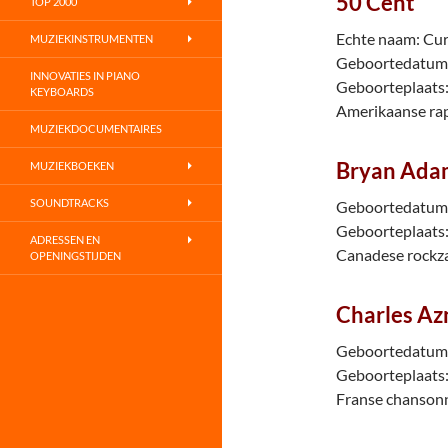
50 Cent
TOP 2000
Echte naam: Curt
MUZIEKINSTRUMENTEN
Geboortedatum: 
INNOVATIES IN PIANO
Geboorteplaats:
KEYBOARDS
Amerikaanse ra
MUZIEKDOCUMENTAIRES
Bryan Ada
MUZIEKBOEKEN
SOUNDTRACKS
Geboortedatum:
Geboorteplaats:
ADRESSEN EN
Canadese rockz
OPENINGSTIJDEN
Charles Az
Geboortedatum:
Geboorteplaats: 
Franse chanson