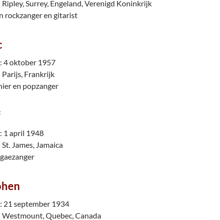
Ripley, Surrey, Engeland, Verenigd Koninkrijk
n rockzanger en gitarist
c
 4 oktober 1957
Parijs, Frankrijk
ier en popzanger
f
1 april 1948
 St. James, Jamaica
ggaezanger
ohen
 21 september 1934
: Westmount, Quebec, Canada