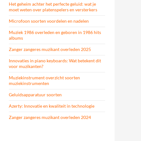
Het geheim achter het perfecte geluid: wat je
moet weten over platenspelers en versterkers
Microfoon soorten voordelen en nadelen
Muziek 1986 overleden en geboren in 1986 hits
albums
Zanger zangeres muzikant overleden 2025
Innovaties in piano keyboards: Wat betekent dit
voor muzikanten?
Muziekinstrument overzicht soorten
muziekinstrumenten
Geluidsapparatuur soorten
Azerty: Innovatie en kwaliteit in technologie
Zanger zangeres muzikant overleden 2024