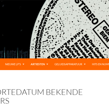
D
NIEUWE LP’S
ARTIESTEN
GELUIDSAPPARATUUR
HITS EN NU
RTEDATUM BEKENDE
RS