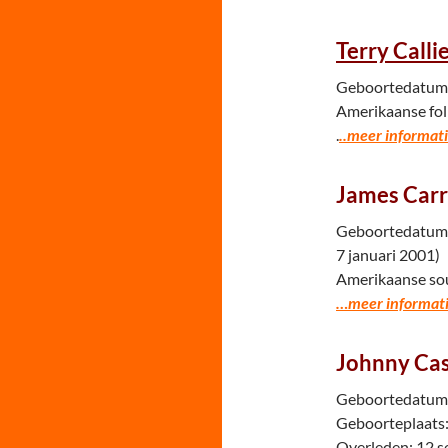
Terry Calli
Geboortedatum:
Amerikaanse folk
.
..meer informati
James Carr
Geboortedatum: 
7 januari 2001)
Amerikaanse so
…meer informati
Johnny Ca
Geboortedatum: 
Geboorteplaats:
Overleden: 12 