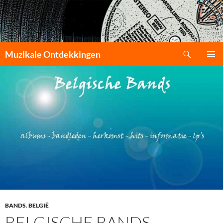
Zoeken
Muzikale Ontdekkingen
GA
PRIMAI
NAAR
MENU
DE
INHOUD
BANDS
,
BELGIË
BELGISCHE BANDS