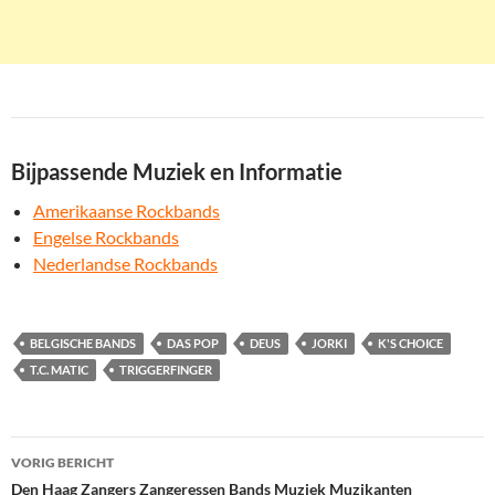
Bijpassende Muziek en Informatie
Amerikaanse Rockbands
Engelse Rockbands
Nederlandse Rockbands
BELGISCHE BANDS
DAS POP
DEUS
JORKI
K'S CHOICE
T.C. MATIC
TRIGGERFINGER
Bericht
VORIG BERICHT
navigatie
Den Haag Zangers Zangeressen Bands Muziek Muzikanten