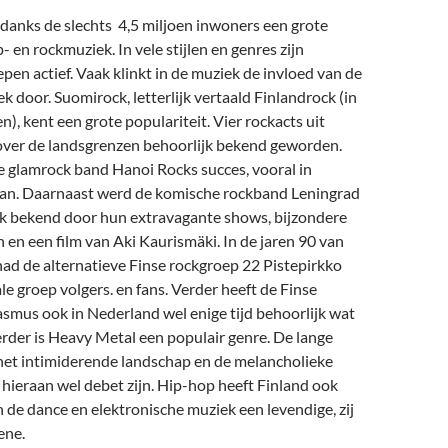
danks de slechts 4,5 miljoen inwoners een grote
- en rockmuziek. In vele stijlen en genres zijn
epen actief. Vaak klinkt in de muziek de invloed van de
k door. Suomirock, letterlijk vertaald Finlandrock (in
n), kent een grote populariteit. Vier rockacts uit
 over de landsgrenzen behoorlijk bekend geworden.
e glamrock band Hanoi Rocks succes, vooral in
an. Daarnaast werd de komische rockband Leningrad
k bekend door hun extravagante shows, bijzondere
en een film van Aki Kaurismäki. In de jaren 90 van
ad de alternatieve Finse rockgroep 22 Pistepirkko
le groep volgers. en fans. Verder heeft de Finse
smus ook in Nederland wel enige tijd behoorlijk wat
rder is Heavy Metal een populair genre. De lange
het intimiderende landschap en de melancholieke
 hieraan wel debet zijn. Hip-hop heeft Finland ook
in de dance en elektronische muziek een levendige, zij
cene.