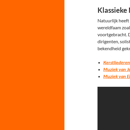
Klassieke 
Natuurlijk heef
wereldfaam zoal
voortgebracht. 
dirigenten, soli
bekendheid gek
Kerstliederen
Muziek van Je
Muziek van E