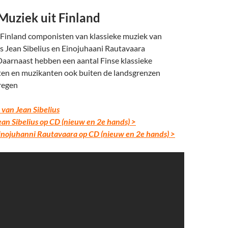
Muziek uit Finland
t Finland componisten van klassieke muziek van
s Jean Sibelius en Einojuhaani Rautavaara
Daarnaast hebben een aantal Finse klassieke
sten en muzikanten ook buiten de landsgrenzen
regen
 van Jean Sibelius
an Sibelius op CD (nieuw en 2e hands) >
inojuhanni Rautavaara op CD (nieuw en 2e hands) >