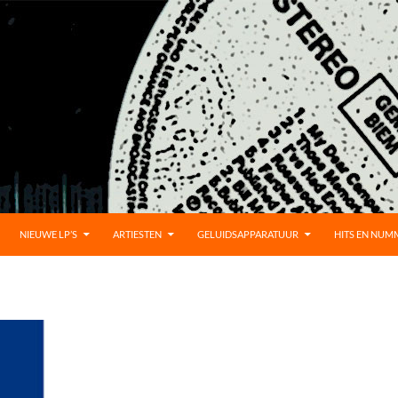
D
NIEUWE LP’S
ARTIESTEN
GELUIDSAPPARATUUR
HITS EN NUM