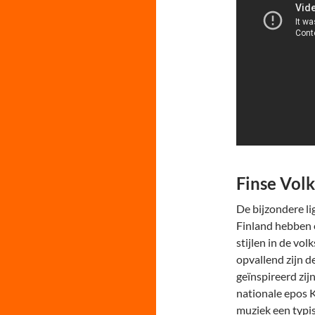
Finse Vol
De bijzondere li
Finland hebben e
stijlen in de vo
opvallend zijn d
geïnspireerd zij
nationale epos K
muziek een typi