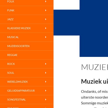
FOLK
FUNK
JAZZ
KLASSIEKE MUZIEK
MUSICAL
MUZIEKSOORTEN
REGGAE
MUZIEK
ROCK
SOUL
Muziek ui
WERELDMUZIEK
GELUIDSAPPARATUUR
Ondanks, of miss
uiterste noorden
SONGFESTIVAL
Sommige muziek 