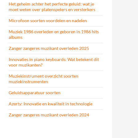
Het geheim achter het perfecte geluid: wat je
moet weten over platenspelers en versterkers
Microfoon soorten voordelen en nadelen
Muziek 1986 overleden en geboren in 1986 hits
albums
Zanger zangeres muzikant overleden 2025
Innovaties in piano keyboards: Wat betekent dit
voor muzikanten?
Muziekinstrument overzicht soorten
muziekinstrumenten
Geluidsapparatuur soorten
Azerty: Innovatie en kwaliteit in technologie
Zanger zangeres muzikant overleden 2024