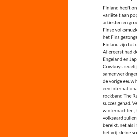
Finland heeft on
variëteit aan pop
artiesten en gro
Finse volksmuzie
het Fins gezonge
Finland zijn tot
Allereerst had d
Engeland en Jap
Cowboys redelij
samenwerkingen 
de vorige eeuw h
een internationa
rockband The Ra
succes gehad. Ve
winternachten, 
volksaard zullen
bereikt, net als 
het vrij kleine s