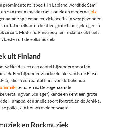
n prominente rol speelt. In Lapland wordt de Sami
 en dan met name de traditionele en moderne
joik
ogenaamde speleman muziek heeft zijn weg gevonden
en aantal muzikanten hebben grote faam gekregen in
k circuit. Moderne Finse pop- en rockmuziek heeft
nvloeden uit de volksmuziek.
k uit Finland
ontwikkelde zich een aantal bijzondere soorten
ziek. Een bijzonder voorbeeld hiervan is de Finse
kstijl die in een aantal films van de bekende
urismäki
te horen is. De zogenaamde
ijke vertaling van Schlager) kende en kent een grote
ok de
Humppa
, een snelle soort foxtrot, en de Jenkka,
nse polka, zijn het vermelden waard.
muziek en Rockmuziek