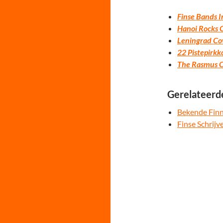
Finse Bands I
Hanoi Rocks C
Leningrad Co
22 Pistepirkk
The Rasmus CD
Gerelateerd
Bekende Finn
Finse Schrijv