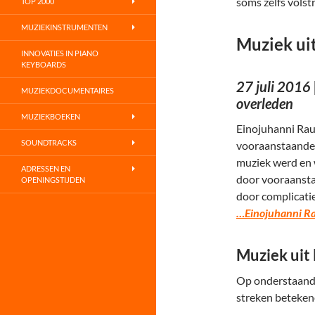
soms zelfs volst
TOP 2000
MUZIEKINSTRUMENTEN
Muziek ui
INNOVATIES IN PIANO
KEYBOARDS
27 juli 2016
MUZIEKDOCUMENTAIRES
overleden
MUZIEKBOEKEN
Einojuhanni Raut
SOUNDTRACKS
vooraanstaande e
muziek werd en 
ADRESSEN EN
door vooraansta
OPENINGSTIJDEN
door complicatie
…Einojuhanni Ra
Muziek uit
Op onderstaand 
streken beteken