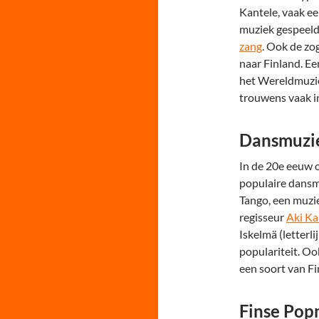
Kantele, vaak ee
muziek gespeeld
zang
. Ook de z
naar Finland. E
het Wereldmuzie
trouwens vaak i
Dansmuzie
In de 20e eeuw 
populaire dansmu
Tango, een muzie
regisseur
Aki Ka
Iskelmä (letterl
populariteit. O
een soort van Fi
Finse Pop