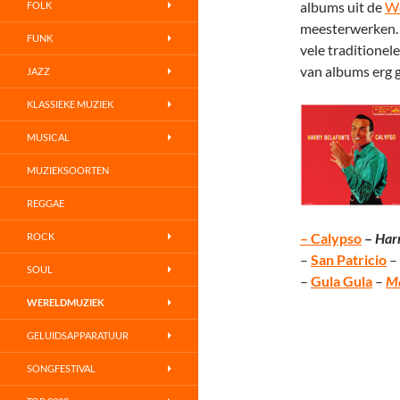
albums uit de
We
FOLK
meesterwerken.
FUNK
vele traditionel
van albums erg 
JAZZ
KLASSIEKE MUZIEK
MUSICAL
MUZIEKSOORTEN
REGGAE
– Calypso
–
Har
ROCK
–
San Patricio
–
SOUL
–
Gula Gula
–
Ma
WERELDMUZIEK
GELUIDSAPPARATUUR
SONGFESTIVAL