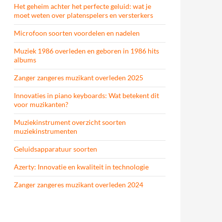
Het geheim achter het perfecte geluid: wat je
moet weten over platenspelers en versterkers
Microfoon soorten voordelen en nadelen
Muziek 1986 overleden en geboren in 1986 hits
albums
Zanger zangeres muzikant overleden 2025
Innovaties in piano keyboards: Wat betekent dit
voor muzikanten?
Muziekinstrument overzicht soorten
muziekinstrumenten
Geluidsapparatuur soorten
Azerty: Innovatie en kwaliteit in technologie
Zanger zangeres muzikant overleden 2024