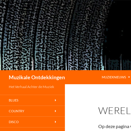
GA NAAR DE INHO
Zoeken
Muzikale Ontdekkingen
MUZIEKNIEUWS
Het Verhaal Achter de Muziek
BLUES
WEREL
COUNTRY
DISCO
Op deze pagina v