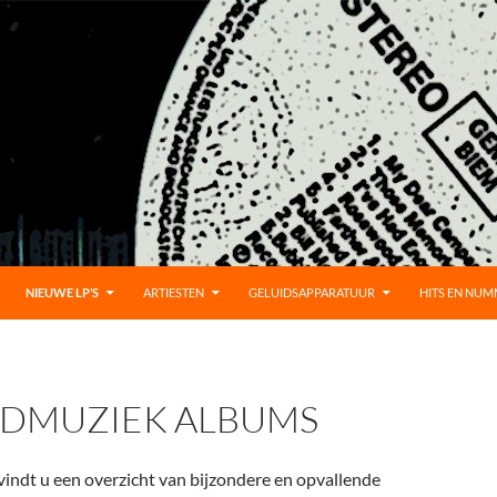
UD
NIEUWE LP’S
ARTIESTEN
GELUIDSAPPARATUUR
HITS EN NU
DMUZIEK ALBUMS
indt u een overzicht van bijzondere en opvallende