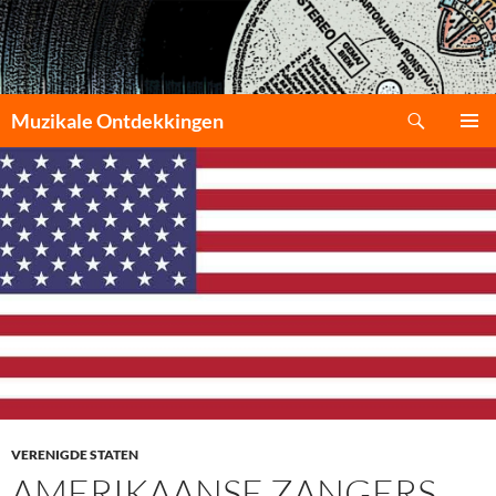
Zoeken
Muzikale Ontdekkingen
GA
PRIMAI
NAAR
MENU
DE
INHOUD
VERENIGDE STATEN
AMERIKAANSE ZANGERS