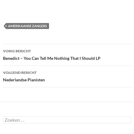
AMERIKAANSE ZANGERS
Bericht
VORIG BERICHT
navigatie
Benedict – You Can Tell Me Nothing That I Should LP
VOLGEND BERICHT
Nederlandse Pianisten
Zoeken
naar: