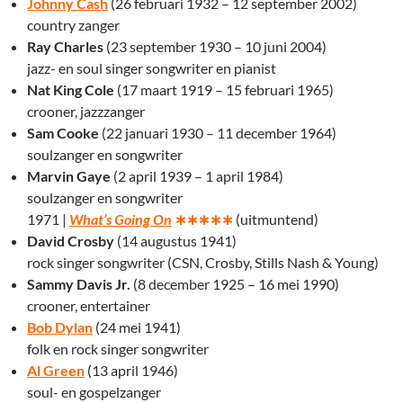
Johnny Cash
(26 februari 1932 – 12 september 2002)
country zanger
Ray Charles
(23 september 1930 – 10 juni 2004)
jazz- en soul singer songwriter en pianist
Nat King Cole
(17 maart 1919 – 15 februari 1965)
crooner, jazzzanger
Sam Cooke
(22 januari 1930 – 11 december 1964)
soulzanger en songwriter
Marvin Gaye
(2 april 1939 – 1 april 1984)
soulzanger en songwriter
1971 |
What’s Going On
∗∗∗∗∗
(uitmuntend)
David Crosby
(14 augustus 1941)
rock singer songwriter (CSN, Crosby, Stills Nash & Young)
Sammy Davis Jr.
(8 december 1925 – 16 mei 1990)
crooner, entertainer
Bob Dylan
(24 mei 1941)
folk en rock singer songwriter
Al Green
(13 april 1946)
soul- en gospelzanger