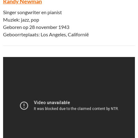
Randy Newman
Singer songwriter en pianist
Muziek: jazz, pop
Geboren op 28 november 1943
Geboorrteplaats: Los Angeles, Californië