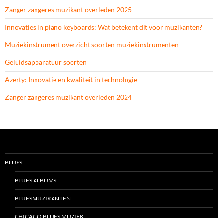
Zanger zangeres muzikant overleden 2025
Innovaties in piano keyboards: Wat betekent dit voor muzikanten?
Muziekinstrument overzicht soorten muziekinstrumenten
Geluidsapparatuur soorten
Azerty: Innovatie en kwaliteit in technologie
Zanger zangeres muzikant overleden 2024
BLUES
BLUES ALBUMS
BLUESMUZIKANTEN
CHICAGO BLUES MUZIEK