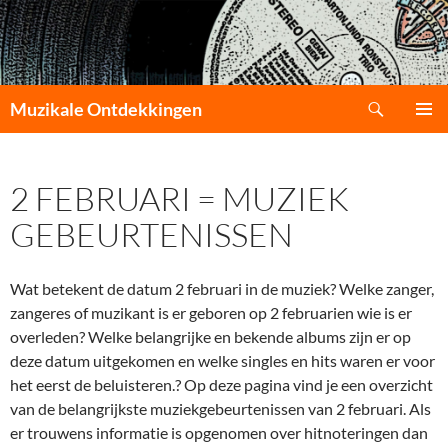
Zoeken
Muzikale Ontdekkingen
GA
PRIMAI
NAAR
MENU
DE
2 FEBRUARI = MUZIEK
INHOUD
GEBEURTENISSEN
Wat betekent de datum 2 februari in de muziek? Welke zanger,
zangeres of muzikant is er geboren op 2 februarien wie is er
overleden? Welke belangrijke en bekende albums zijn er op
deze datum uitgekomen en welke singles en hits waren er voor
het eerst de beluisteren.? Op deze pagina vind je een overzicht
van de belangrijkste muziekgebeurtenissen van 2 februari. Als
er trouwens informatie is opgenomen over hitnoteringen dan