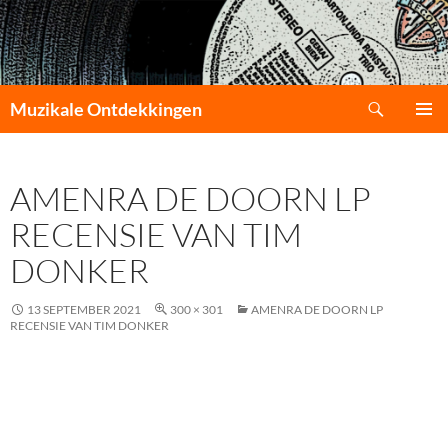
Zoeken
Muzikale Ontdekkingen
GA
PRIMAI
NAAR
MENU
DE
AMENRA DE DOORN LP
INHOUD
RECENSIE VAN TIM
DONKER
13 SEPTEMBER 2021
300 × 301
AMENRA DE DOORN LP
RECENSIE VAN TIM DONKER