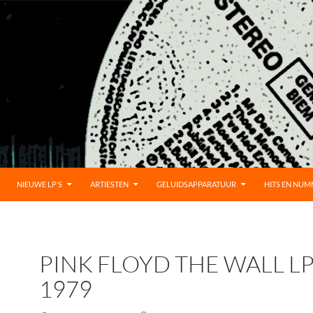
UD
NIEUWE LP’S
ARTIESTEN
GELUIDSAPPARATUUR
HITS EN NU
PINK FLOYD THE WALL LP
1979