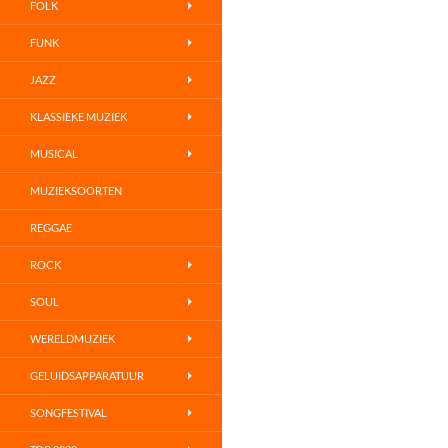
FOLK
FUNK
JAZZ
KLASSIEKE MUZIEK
MUSICAL
MUZIEKSOORTEN
REGGAE
ROCK
SOUL
WERELDMUZIEK
GELUIDSAPPARATUUR
SONGFESTIVAL