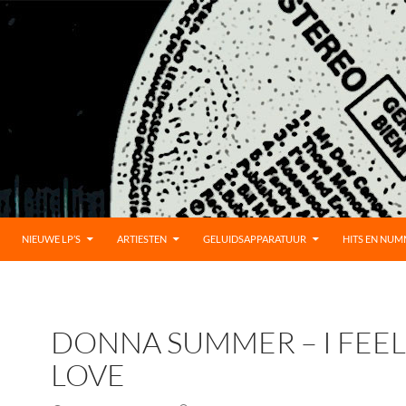
UD
NIEUWE LP’S
ARTIESTEN
GELUIDSAPPARATUUR
HITS EN NU
DONNA SUMMER – I FEEL
LOVE