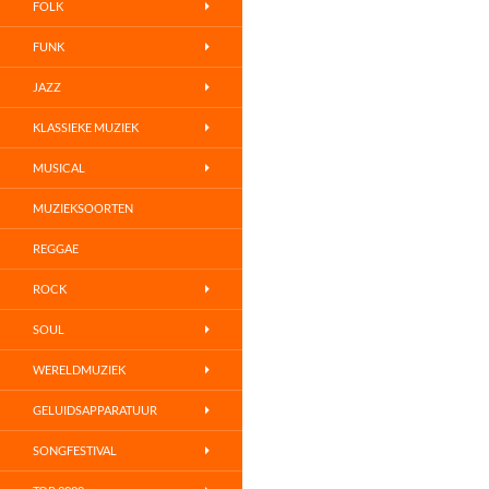
FOLK
FUNK
JAZZ
KLASSIEKE MUZIEK
MUSICAL
MUZIEKSOORTEN
REGGAE
ROCK
SOUL
WERELDMUZIEK
GELUIDSAPPARATUUR
SONGFESTIVAL