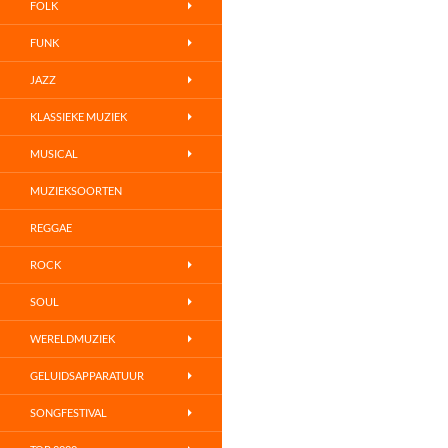
FOLK
FUNK
JAZZ
KLASSIEKE MUZIEK
MUSICAL
MUZIEKSOORTEN
REGGAE
ROCK
SOUL
WERELDMUZIEK
GELUIDSAPPARATUUR
SONGFESTIVAL