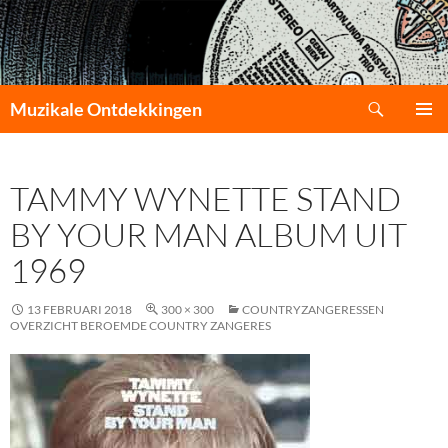
Zoeken
Muzikale Ontdekkingen
GA
PRIMAI
NAAR
MENU
DE
TAMMY WYNETTE STAND
INHOUD
BY YOUR MAN ALBUM UIT
1969
13 FEBRUARI 2018
300 × 300
COUNTRYZANGERESSEN
OVERZICHT BEROEMDE COUNTRY ZANGERES