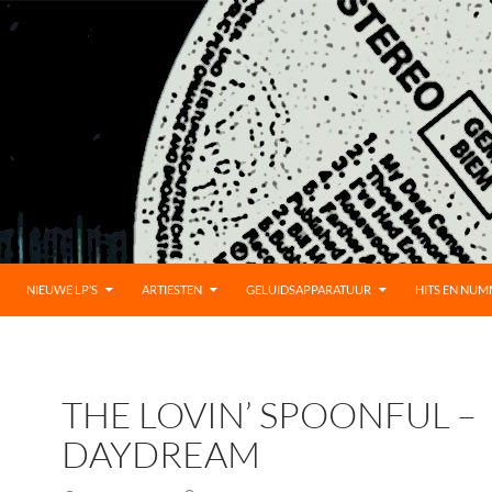
UD
NIEUWE LP’S
ARTIESTEN
GELUIDSAPPARATUUR
HITS EN NU
THE LOVIN’ SPOONFUL –
DAYDREAM