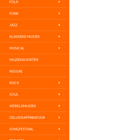
FOLK
FUNK
JAZZ
KLASSIEKE MUZIEK
MUSICAL
MUZIEKSOORTEN
REGGAE
ROCK
SOUL
WERELDMUZIEK
GELUIDSAPPARATUUR
SONGFESTIVAL