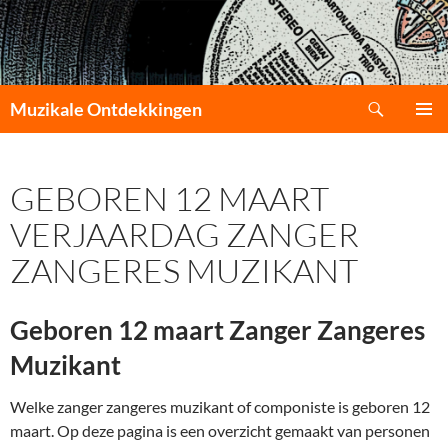
Zoeken
Muzikale Ontdekkingen
GA
PRIMAI
NAAR
MENU
DE
GEBOREN 12 MAART
INHOUD
VERJAARDAG ZANGER
ZANGERES MUZIKANT
Geboren 12 maart Zanger Zangeres
Muzikant
Welke zanger zangeres muzikant of componiste is geboren 12
maart. Op deze pagina is een overzicht gemaakt van personen