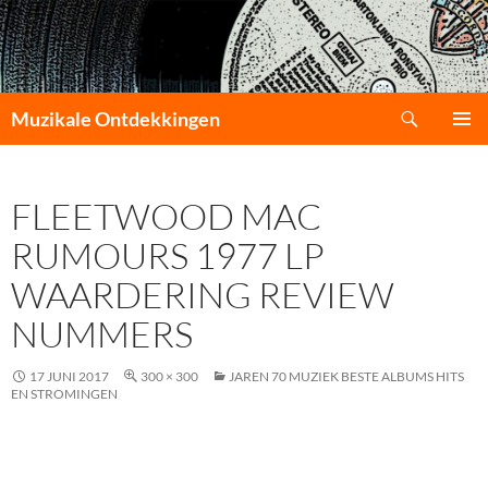
Zoeken
Muzikale Ontdekkingen
GA
PRIMAI
NAAR
MENU
DE
FLEETWOOD MAC
INHOUD
RUMOURS 1977 LP
WAARDERING REVIEW
NUMMERS
17 JUNI 2017
300 × 300
JAREN 70 MUZIEK BESTE ALBUMS HITS
EN STROMINGEN