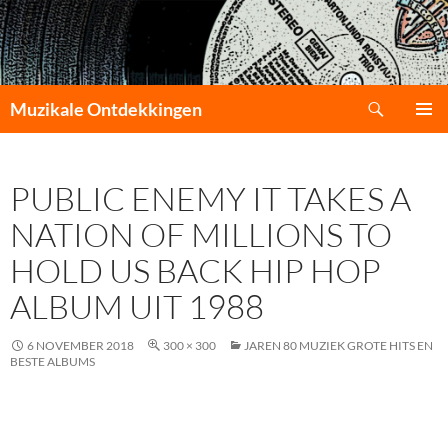
Zoeken
Muzikale Ontdekkingen
GA
PRIMAI
NAAR
MENU
DE
PUBLIC ENEMY IT TAKES A
INHOUD
NATION OF MILLIONS TO
HOLD US BACK HIP HOP
ALBUM UIT 1988
6 NOVEMBER 2018
300 × 300
JAREN 80 MUZIEK GROTE HITS EN
BESTE ALBUMS