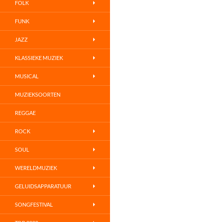
FOLK
FUNK
JAZZ
KLASSIEKE MUZIEK
MUSICAL
MUZIEKSOORTEN
REGGAE
ROCK
SOUL
WERELDMUZIEK
GELUIDSAPPARATUUR
SONGFESTIVAL