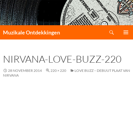
Zoeken
Muzikale Ontdekkingen
GA
PRIMAI
NAAR
MENU
DE
NIRVANA-LOVE-BUZZ-220
INHOUD
28 NOVEMBER 2014
220 × 220
LOVE BUZZ – DEBUUT PLAAT VAN
NIRVANA