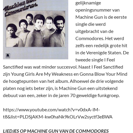
gelijknamige
openingsnummer van
Machine Gun is de eerste
single die werd
uitgebracht van de
Commodores. Het werd
zelfs een redelijk grote hit
in de Verenigde Staten. De
tweede single I Feel
Sanctified was wat minder succesvol. Naast I Feel Sanctified
zijn Young Girls Are My Weakness en Gonna Blow Your Mind
de hoogtepunten van het album. Alhoewel de drie volgende
platen nog iets beter zijn, is Machine Gun een uitstekend
debuut van een, zeker in de jaren 70 geweldige funkgroep.
https://www.youtube.com/watch?v=v0dxA-lM-
t8&list=PLDSjAKM-kw0haNk9kOLrVw2syctf3eBWA
LIEDJES OP MACHINE GUN VAN DE COMMODORES