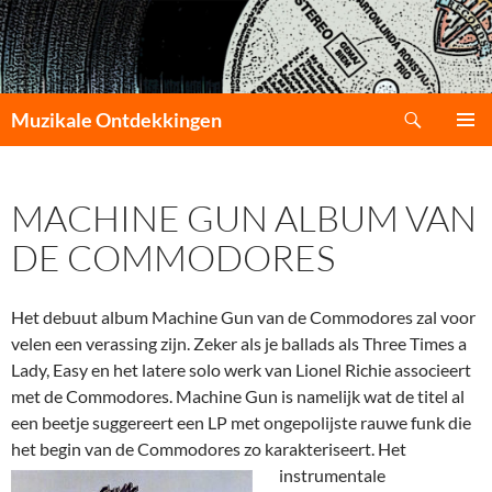
Zoeken
Muzikale Ontdekkingen
GA
PRIMAI
NAAR
MENU
DE
MACHINE GUN ALBUM VAN
INHOUD
DE COMMODORES
Het debuut album Machine Gun van de Commodores zal voor
velen een verassing zijn. Zeker als je ballads als Three Times a
Lady, Easy en het latere solo werk van Lionel Richie associeert
met de Commodores. Machine Gun is namelijk wat de titel al
een beetje suggereert een LP met ongepolijste rauwe funk die
het begin van de Commodores zo karakteriseert.
Het
instrumentale