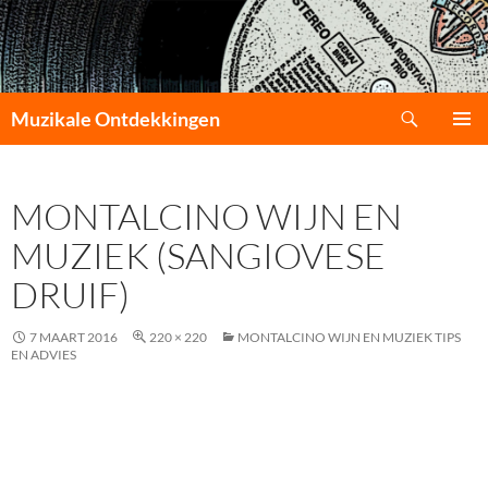
Zoeken
Muzikale Ontdekkingen
GA
PRIMAI
NAAR
MENU
DE
MONTALCINO WIJN EN
INHOUD
MUZIEK (SANGIOVESE
DRUIF)
7 MAART 2016
220 × 220
MONTALCINO WIJN EN MUZIEK TIPS
EN ADVIES