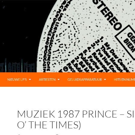
UD
NIEUWE LP’S
ARTIESTEN
GELUIDSAPPARATUUR
HITS EN NU
MUZIEK 1987 PRINCE – S
O’ THE TIMES)