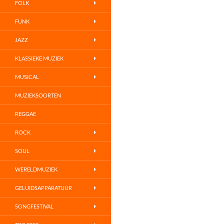
FOLK
FUNK
JAZZ
KLASSIEKE MUZIEK
MUSICAL
MUZIEKSOORTEN
REGGAE
ROCK
SOUL
WERELDMUZIEK
GELUIDSAPPARATUUR
SONGFESTIVAL