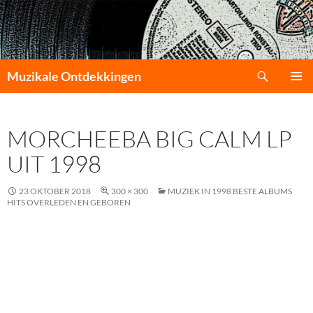
Zoeken
Muzikale Ontdekkingen
GA
PRIMAI
NAAR
MENU
DE
MORCHEEBA BIG CALM LP
INHOUD
UIT 1998
23 OKTOBER 2018
300 × 300
MUZIEK IN 1998 BESTE ALBUMS
HITS OVERLEDEN EN GEBOREN