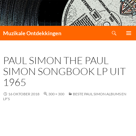
Zoeken
Muzikale Ontdekkingen
GA
PRIMAI
NAAR
MENU
DE
PAUL SIMON THE PAUL
INHOUD
SIMON SONGBOOK LP UIT
1965
16 OKTOBER 2018
300 × 300
BESTE PAUL SIMON ALBUMS EN
LP’S