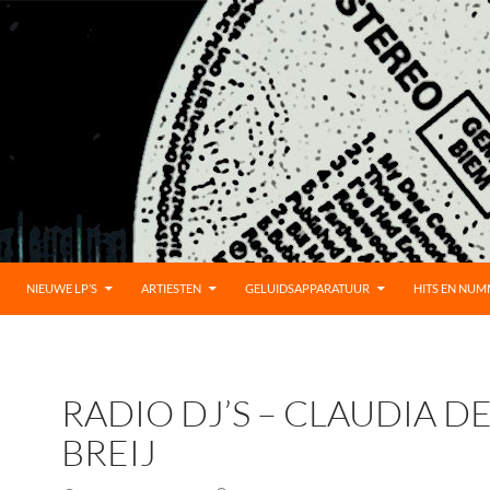
UD
NIEUWE LP’S
ARTIESTEN
GELUIDSAPPARATUUR
HITS EN NU
RADIO DJ’S – CLAUDIA D
BREIJ