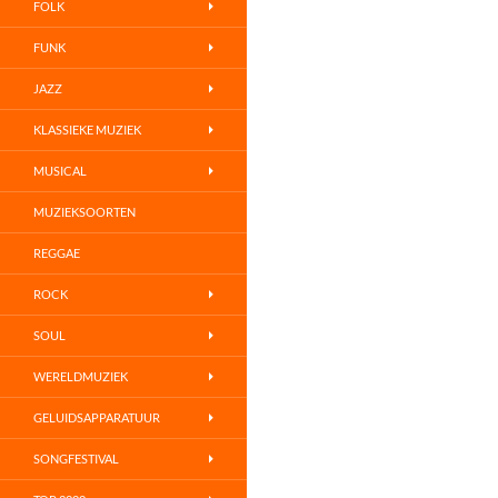
FOLK
FUNK
JAZZ
KLASSIEKE MUZIEK
MUSICAL
MUZIEKSOORTEN
REGGAE
ROCK
SOUL
WERELDMUZIEK
GELUIDSAPPARATUUR
SONGFESTIVAL