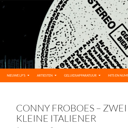
UD
NIEUWE LP’S
ARTIESTEN
GELUIDSAPPARATUUR
HITS EN NU
CONNY FROBOES – ZWEI
KLEINE ITALIENER