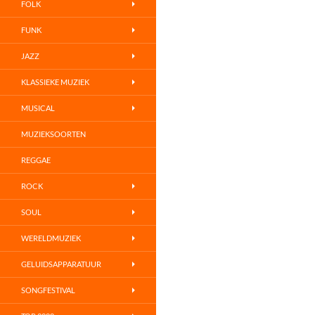
FOLK
FUNK
JAZZ
KLASSIEKE MUZIEK
MUSICAL
MUZIEKSOORTEN
REGGAE
ROCK
SOUL
WERELDMUZIEK
GELUIDSAPPARATUUR
SONGFESTIVAL