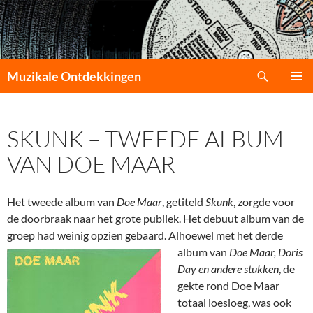
Zoeken
Muzikale Ontdekkingen
GA
PRIMAI
NAAR
MENU
DE
SKUNK – TWEEDE ALBUM
INHOUD
VAN DOE MAAR
Het tweede album van
Doe Maar
, getiteld
Skunk
, zorgde voor
de doorbraak naar het grote publiek. Het debuut album van de
groep had weinig opzien gebaard.
Alhoewel met het derde
album van
Doe Maar, Doris
Day en andere stukken
, de
gekte rond Doe Maar
totaal loesloeg, was ook