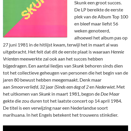
Skunk een groot succes.
De LP bereikte de eerste
plek van de Album Top 100
en bleef maar liefst 56
weken genoteerd,
alhoewel het album pas op
27 juni 1981 in de hitlijst kwam, terwijl het in maart al was
uitgebracht. Het feit dat dit de eerste plaat is waaraan
Hennie
Vrienten
meewerkte zal ook aan het succes hebben
bijgedragen. Een aantal liedjes van
Skunk
behoren sinds dien
tot het collectieve geheugen van personen die het begin van de
jaren 80 bewust hebben meegemaakt. Denk maar
aan
Smoorverliefd
,
32 jaar (Sinds een dag of 2
en
Nederwiet
. Met
het uitkomen van
Skunk
in maart 1981, begon de
Doe Maar
gekte die zou duren tot het laatste concert op 14 april 1984.
De titel is een verwijzing naar een Nederlandse soort
marihuana. In het Engels betekent het trouwens stinkdier.