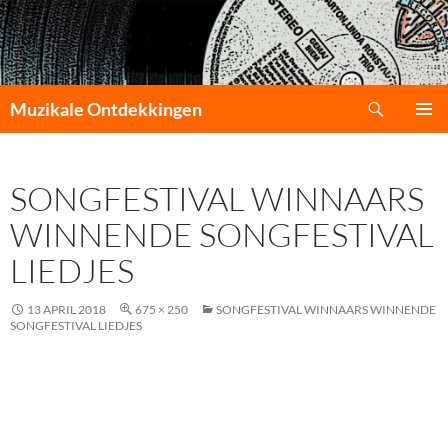
Zoeken
Muzikale Ontdekkingen
GA
PRIMAI
NAAR
MENU
DE
SONGFESTIVAL WINNAARS
INHOUD
WINNENDE SONGFESTIVAL
LIEDJES
13 APRIL 2018
675 × 250
SONGFESTIVAL WINNAARS WINNENDE
SONGFESTIVAL LIEDJES