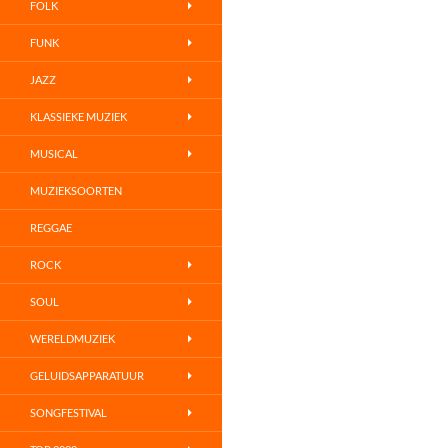
FOLK
FUNK
JAZZ
KLASSIEKE MUZIEK
MUSICAL
MUZIEKSOORTEN
REGGAE
ROCK
SOUL
WERELDMUZIEK
GELUIDSAPPARATUUR
SONGFESTIVAL