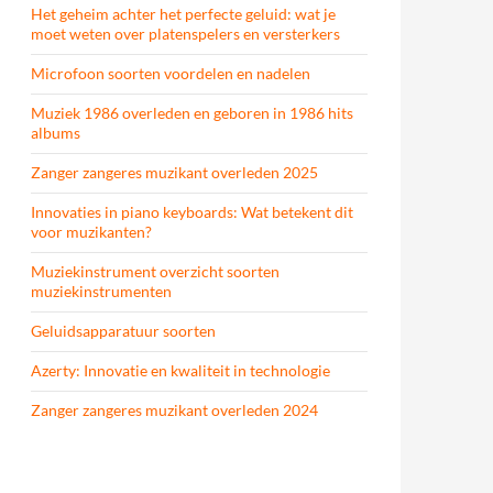
Het geheim achter het perfecte geluid: wat je
moet weten over platenspelers en versterkers
Microfoon soorten voordelen en nadelen
Muziek 1986 overleden en geboren in 1986 hits
albums
Zanger zangeres muzikant overleden 2025
Innovaties in piano keyboards: Wat betekent dit
voor muzikanten?
Muziekinstrument overzicht soorten
muziekinstrumenten
Geluidsapparatuur soorten
Azerty: Innovatie en kwaliteit in technologie
Zanger zangeres muzikant overleden 2024