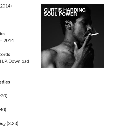
(2014)
ie:
ei 2014
cords
l LP, Download
edjes
:30)
40)
ing
(3:23)