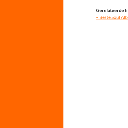
Gerelateerde I
– Beste Soul Al