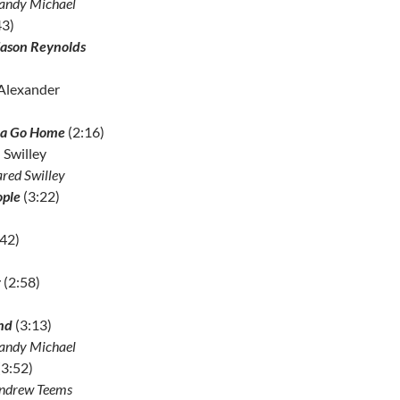
Randy Michael
43)
Jason Reynolds
 Alexander
na Go Home
(2:16)
 Swilley
ared Swilley
ople
(3:22)
42)
r
(2:58)
end
(3:13)
Randy Michael
(3:52)
Andrew Teems