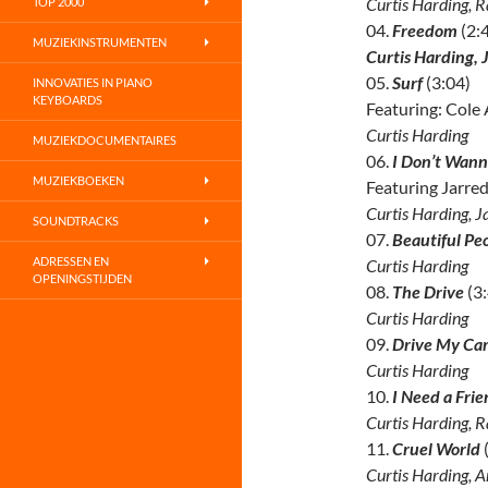
Curtis Harding, 
TOP 2000
04.
Freedom
(2:
MUZIEKINSTRUMENTEN
Curtis Harding, 
05.
Surf
(3:04)
INNOVATIES IN PIANO
KEYBOARDS
Featuring: Cole
Curtis Harding
MUZIEKDOCUMENTAIRES
06.
I Don’t Wan
MUZIEKBOEKEN
Featuring Jarred
Curtis Harding, J
SOUNDTRACKS
07.
Beautiful Pe
ADRESSEN EN
Curtis Harding
OPENINGSTIJDEN
08.
The Drive
(3:
Curtis Harding
09.
Drive My Ca
Curtis Harding
10.
I Need a Fri
Curtis Harding, 
11.
Cruel World
Curtis Harding, 