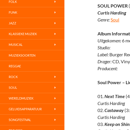
FOLK
SOUL POWER
Curtis Harding
FUNK
Genre:
Soul
JAZZ
Album Informat
KLASSIEKE MUZIEK
Uitgekomen:
6 m
MUSICAL
Studio:
Label:
Burger Re
MUZIEKSOORTEN
Drager:
CD, Viny
REGGAE
Producent:
ROCK
Soul Power – Li
SOUL
01.
Next Time
(4
WERELDMUZIEK
Curtis Harding
GELUIDSAPPARATUUR
02.
Castaway
(3:
Curtis Harding
SONGFESTIVAL
03.
Keep on Shin