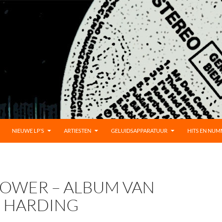
UD
NIEUWE LP’S
ARTIESTEN
GELUIDSAPPARATUUR
HITS EN NU
POWER – ALBUM VAN
S HARDING