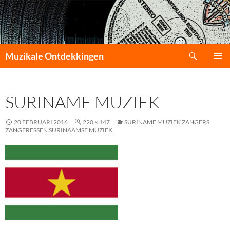
Zoeken
Muzikale Ontdekkingen
GA
PRIMAI
NAAR
MENU
DE
SURINAME MUZIEK
INHOUD
20 FEBRUARI 2016
220 × 147
SURINAME MUZIEK ZANGERS
ZANGERESSEN SURINAAMSE MUZIEK