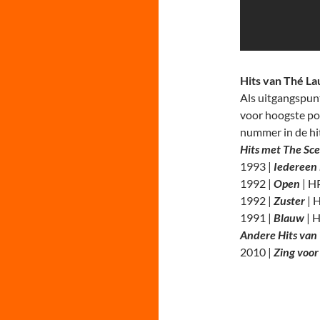
Hits van Thé La
Als uitgangspun
voor hoogste po
nummer in de hit
Hits met The Sc
1993 |
Iedereen 
1992 |
Open
| 
1992 |
Zuster
| 
1991 |
Blauw
| 
Andere Hits van
2010 |
Zing voo