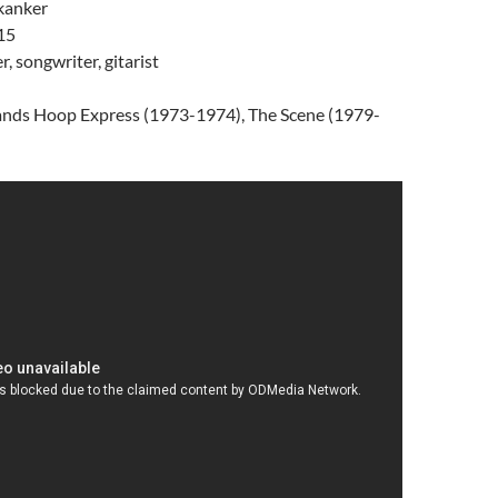
kanker
15
r, songwriter, gitarist
nds Hoop Express (1973-1974), The Scene (1979-