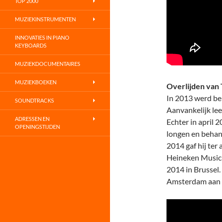
TOP 2000
MUZIEKINSTRUMENTEN
INNOVATIES IN PIANO
KEYBOARDS
MUZIEKDOCUMENTAIRES
MUZIEKBOEKEN
Overlijden van
In 2013 werd be
SOUNDTRACKS
Aanvankelijk lee
ADRESSEN EN
Echter in april 
OPENINGSTIJDEN
longen en behand
2014 gaf hij ter 
Heineken Music H
2014 in Brussel.
Amsterdam aan d