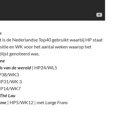
u
t is de Nederlandse Top40 gebruikt waarbij HP staat
sitie en WK voor het aantal weken waarop het
lijst genoteerd was.
ene
is van de wereld
| HP24/WL5
HP38/WK3
HP31/WK 3
HP14/WK7
 Thé Lau
r me
| HP5/WK12 | met
Lange Frans