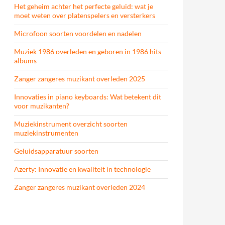
Het geheim achter het perfecte geluid: wat je
moet weten over platenspelers en versterkers
Microfoon soorten voordelen en nadelen
Muziek 1986 overleden en geboren in 1986 hits
albums
Zanger zangeres muzikant overleden 2025
Innovaties in piano keyboards: Wat betekent dit
voor muzikanten?
Muziekinstrument overzicht soorten
muziekinstrumenten
Geluidsapparatuur soorten
Azerty: Innovatie en kwaliteit in technologie
Zanger zangeres muzikant overleden 2024