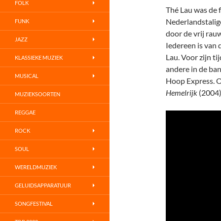
FOLK
Thé Lau was de f
Nederlandstalig
FUNK
door de vrij ra
JAZZ
Iedereen is van
Lau. Voor zijn ti
KLASSIEKE MUZIEK
andere in de ba
MUSICAL
Hoop Express. O
Hemelrijk
(2004)
MUZIEKSOORTEN
REGGAE
ROCK
SOUL
WERELDMUZIEK
GELUIDSAPPARATUUR
SONGFESTIVAL