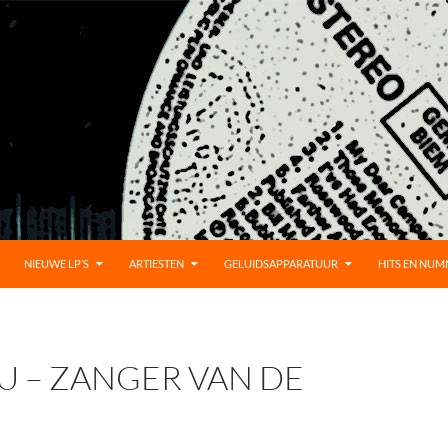
UD
NIEUWE LP’S
ARTIESTEN
GELUIDSAPPARATUUR
HITS EN NU
U – ZANGER VAN DE