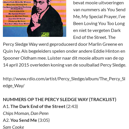
bevat mooie uitvoeringen
van nummers als You Send
Me, My Special Prayer, I’ve
Been Loving You Too Long
en niet te vergeten Dark
End of the Street. The
Percy Sledge Way werd geproduceerd door Marlin Greene en
Quin Ivy. Als begeleiders spelen onder andere Eddie Hinton en
Spooner Oldham mee. Luister naar dit mooie album van de op
14 april 2015 overleden koning van de soulballad Percy Sledge.
http://www.rdio.com/artist/Percy_Sledge/album/The_Percy_Sl
edge_Way/
NUMMERS OP THE PERCY SLEDGE WAY (TRACKLIST)
A1.
The Dark End of the Street
(2:43)
Chips Moman, Dan Penn
A2.
You Send Me
(3:05)
Sam Cooke