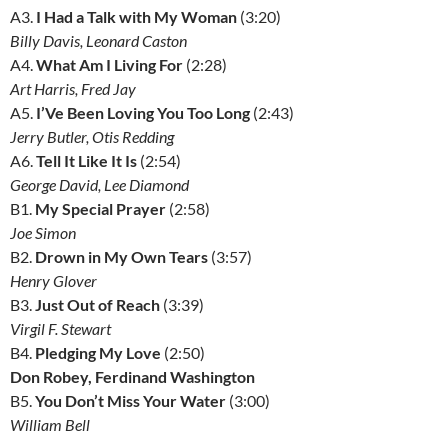
A3.
I Had a Talk with My Woman
(3:20)
Billy Davis, Leonard Caston
A4.
What Am I Living For
(2:28)
Art Harris, Fred Jay
A5.
I’Ve Been Loving You Too Long
(2:43)
Jerry Butler, Otis Redding
A6.
Tell It Like It Is
(2:54)
George David, Lee Diamond
B1.
My Special Prayer
(2:58)
Joe Simon
B2.
Drown in My Own Tears
(3:57)
Henry Glover
B3.
Just Out of Reach
(3:39)
Virgil F. Stewart
B4.
Pledging My Love
(2:50)
Don Robey, Ferdinand Washington
B5.
You Don’t Miss Your Water
(3:00)
William Bell