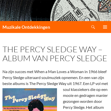
Zoeken
Muzikale Ontdekkingen
GA
PRIMAI
NAAR
MENU
DE
THE PERCY SLEDGE WAY –
INHOUD
ALBUM VAN PERCY SLEDGE
Na zijn succes met When a Man Loves a Woman in 1966 bleef
Percy Sledge uiteraard soulmuziek opnemen. En een van zijn
beste albums is The Percy Sledge Way uit 1967.
Een LP vol met
soul klassiekers die op een
mooie en gedragen manier
gezongen worden door
Percy Sledge. Het album