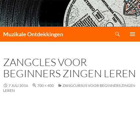
Zoeken
Muzikale Ontdekkingen
GA
PRIMAI
NAAR
MENU
DE
ZANGCLES VOOR
INHOUD
BEGINNERS ZINGEN LEREN
7 JULI 2016
700 × 400
ZANGCURSUS VOOR BEGINNERS ZINGEN
LEREN