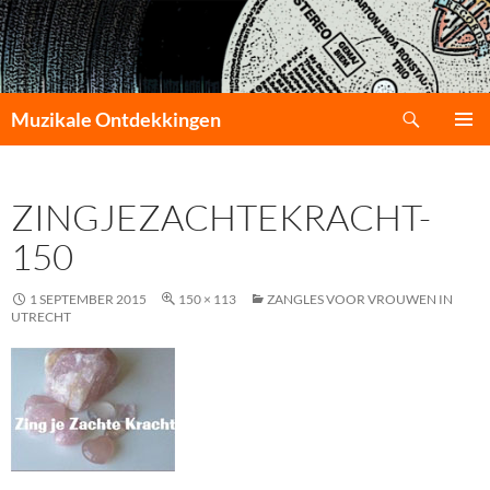
Zoeken
Muzikale Ontdekkingen
GA
PRIMAI
NAAR
MENU
DE
ZINGJEZACHTEKRACHT-
INHOUD
150
1 SEPTEMBER 2015
150 × 113
ZANGLES VOOR VROUWEN IN
UTRECHT