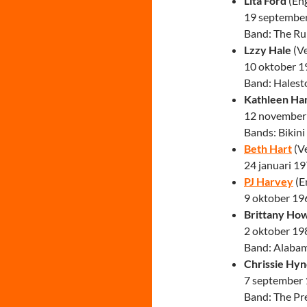
Lita Ford
(En
19 septembe
Band: The R
Lzzy Hale
(Ve
10 oktober 1
Band: Hales
Kathleen Ha
12 november
Bands: Bikini 
Beth Hart
(Ve
24 januari 1
PJ Harvey
(E
9 oktober 19
Brittany Ho
2 oktober 19
Band: Alaba
Chrissie Hy
7 september
Band: The Pr