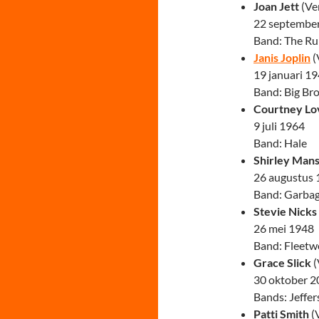
Joan Jett
(Ve
22 septembe
Band: The R
Janis Joplin
(
19 januari 1
Band: Big Br
Courtney Lo
9 juli 1964
Band: Hale
Shirley Man
26 augustus
Band: Garba
Stevie Nicks
26 mei 1948
Band: Fleet
Grace Slick
(
30 oktober 2
Bands: Jeffer
Patti Smith
(