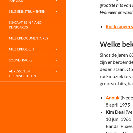
TOP 2000
grootste hits van
Wanneer en waar 
MUZIEKINSTRUMENTEN
INNOVATIES IN PIANO
Rockzangers
KEYBOARDS
MUZIEKDOCUMENTAIRES
Welke bek
MUZIEKBOEKEN
Sinds de jaren 6
SOUNDTRACKS
zijn er beroemde
deden staan. Op 
ADRESSEN EN
rockmuziek te vi
OPENINGSTIJDEN
grootste hits, b
Anouk
(Nede
8 april 1975
Kim Deal
(Ve
10 juni 1961
Bands: Pixies