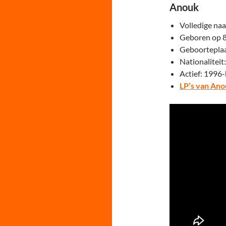
Anouk
Volledige na
Geboren op 8
Geboorteplaa
Nationaliteit
Actief: 1996
LP’s van An