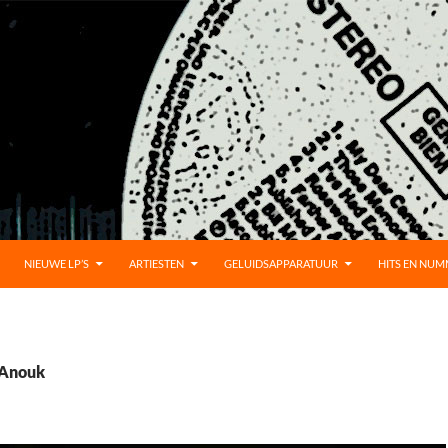
UD
NIEUWE LP’S
ARTIESTEN
GELUIDSAPPARATUUR
HITS EN NU
 Anouk