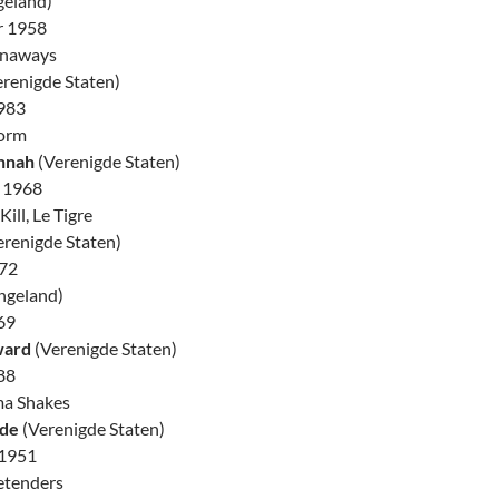
geland)
r 1958
unaways
renigde Staten)
983
torm
nnah
(Verenigde Staten)
 1968
Kill, Le Tigre
renigde Staten)
972
ngeland)
69
ward
(Verenigde Staten)
88
ma Shakes
nde
(Verenigde Staten)
 1951
etenders