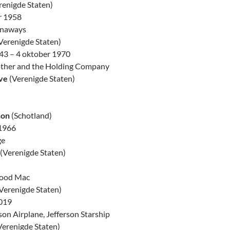
renigde Staten)
r 1958
unaways
Verenigde Staten)
943 – 4 oktober 1970
other and the Holding Company
ve
(Verenigde Staten)
son
(Schotland)
 1966
ge
(Verenigde Staten)
wood Mac
Verenigde Staten)
019
son Airplane, Jefferson Starship
Verenigde Staten)