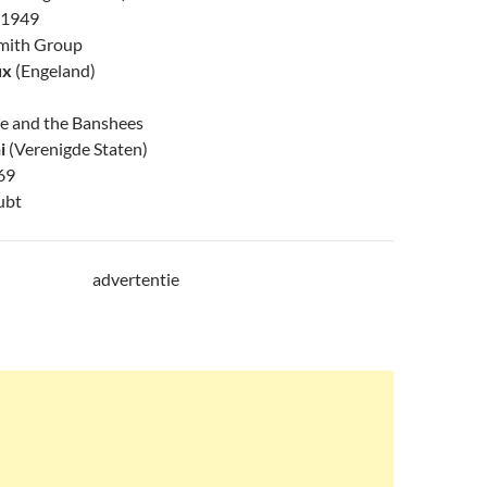
 1949
Smith Group
ux
(Engeland)
ie and the Banshees
i
(Verenigde Staten)
69
ubt
advertentie