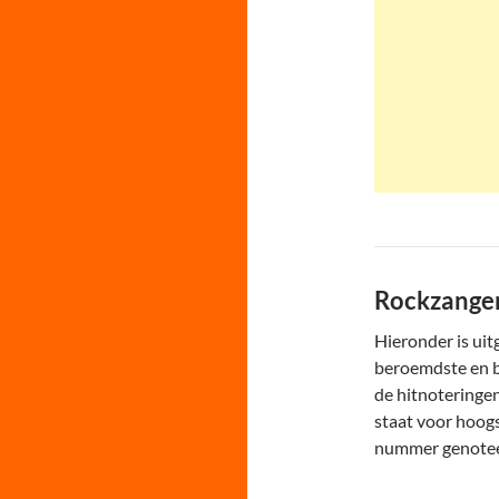
Rockzanger
Hieronder is uit
beroemdste en b
de hitnoteringe
staat voor hoog
nummer genoteerd