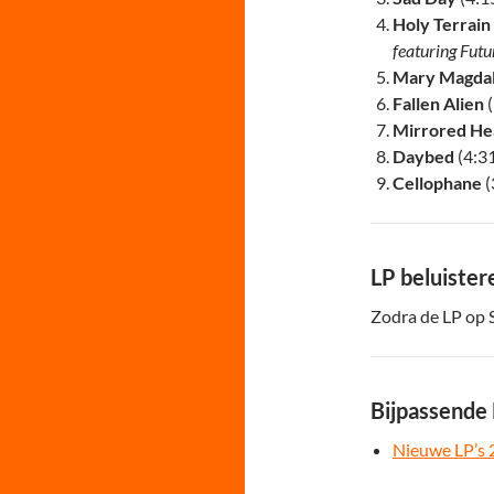
Holy Terrain
featuring Futu
Mary Magda
Fallen Alien
Mirrored He
Daybed
(4:3
Cellophane
(
LP beluister
Zodra de LP op S
Bijpassende
Nieuwe LP’s