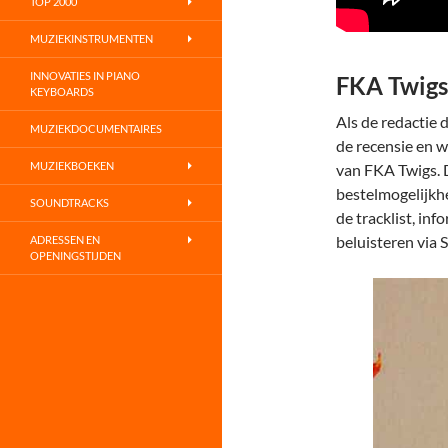
TOP 2000
MUZIEKINSTRUMENTEN
INNOVATIES IN PIANO
FKA Twigs
KEYBOARDS
Als de redactie 
MUZIEKDOCUMENTAIRES
de recensie en 
MUZIEKBOEKEN
van FKA Twigs. 
bestelmogelijkh
SOUNDTRACKS
de tracklist, in
beluisteren via 
ADRESSEN EN
OPENINGSTIJDEN