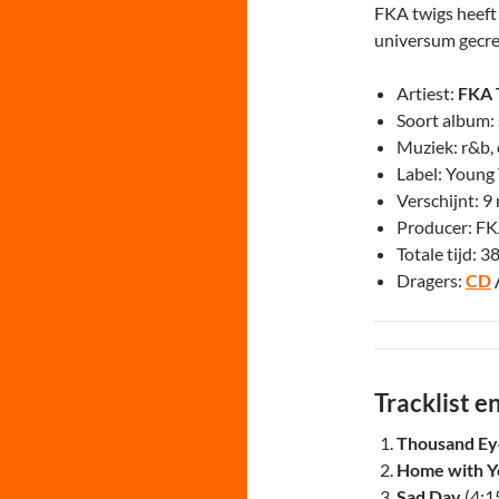
FKA twigs heeft
universum gecre
Artiest:
FKA 
Soort album:
Muziek: r&b, 
Label: Young
Verschijnt: 
Producer: FK
Totale tijd: 3
Dragers:
CD
Tracklist 
Thousand Ey
Home with Y
Sad Day
(4:1