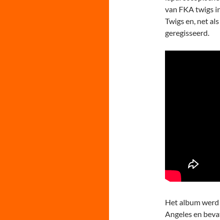
van FKA twigs i
Twigs en, net als
geregisseerd.
Het album werd 
Angeles en beva