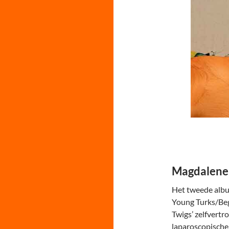
Magdalene
Het tweede albu
Young Turks/Beg
Twigs’ zelfvert
laparoscopische