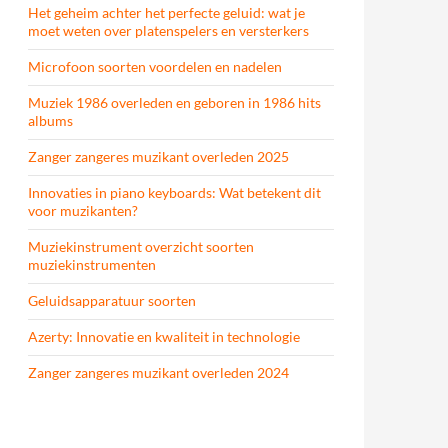
Het geheim achter het perfecte geluid: wat je
moet weten over platenspelers en versterkers
Microfoon soorten voordelen en nadelen
Muziek 1986 overleden en geboren in 1986 hits
albums
Zanger zangeres muzikant overleden 2025
Innovaties in piano keyboards: Wat betekent dit
voor muzikanten?
Muziekinstrument overzicht soorten
muziekinstrumenten
Geluidsapparatuur soorten
Azerty: Innovatie en kwaliteit in technologie
Zanger zangeres muzikant overleden 2024