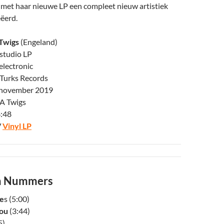
 met haar nieuwe LP een compleet nieuw artistiek
ëerd.
Twigs
(Engeland)
 studio LP
electronic
 Turks Records
9 november 2019
A Twigs
8:48
/
Vinyl LP
en Nummers
e
s
(5:00)
ou
(3:44)
5)