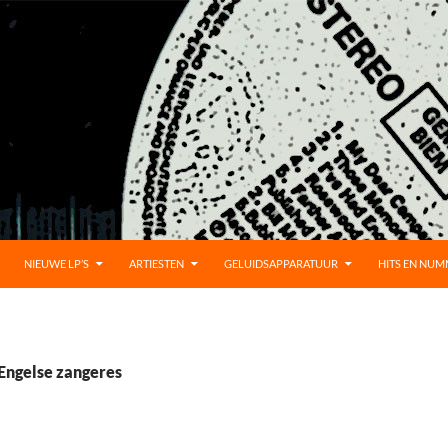
UD
NIEUWE LP’S
ARTIESTEN
GELUIDSAPPARATUUR
HITS EN NU
 Engelse zangeres