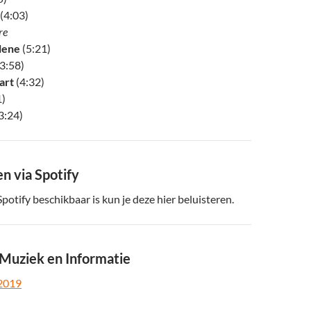
(4:03)
re
lene
(5:21)
(3:58)
art
(4:32)
1)
3:24)
en via Spotify
potify beschikbaar is kun je deze hier beluisteren.
 Muziek en Informatie
 2019