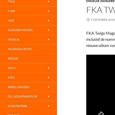
ENGELSE ZANGERE
FOLK
FKA T
FUNK
7 OKTOBER 201
JAZZ
KLASSIEKE MUZIEK
FKA Twigs Mag
inclusief de numm
MUSICAL
nieuwe album van
MUZIEKSOORTEN
REGGAE
ROCK
SOUL
WERELDMUZIEK
GELUIDSAPPARATUUR
SONGFESTIVAL