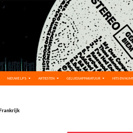
UD
NIEUWE LP’S
ARTIESTEN
GELUIDSAPPARATUUR
HITS EN NU
Frankrijk