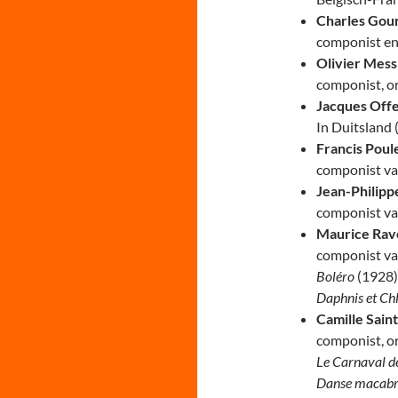
Charles Gou
componist en
Olivier Mess
componist, or
Jacques Off
In Duitsland 
Francis Poul
componist va
Jean-Philip
componist va
Maurice Rav
componist va
Boléro
(1928)
Daphnis et Ch
Camille Sain
componist, or
L
e Carnaval 
Danse macab