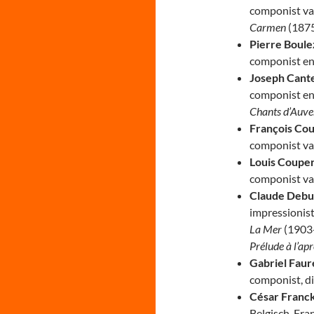
componist van
Carmen
(1875
Pierre Boule
componist en
Joseph Cant
componist en
Chants d’Auv
François Co
componist va
Louis Coupe
componist va
Claude Debu
impressionis
La Mer
(1903-
Prélude à l’ap
Gabriel Faur
componist, di
César Franc
Belgisch-Fra