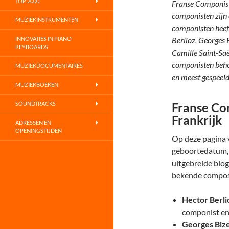
TOP 2000
Franse Componist
componisten zijn 
MUZIEKINSTRUMENTEN
componisten heef
INNOVATIES IN PIANO
Berlioz, Georges 
KEYBOARDS
Camille Saint-Sa
componisten behor
MUZIEKDOCUMENTAIRES
en meest gespeeld
MUZIEKBOEKEN
SOUNDTRACKS
Franse Co
Frankrijk
ADRESSEN EN
OPENINGSTIJDEN
Op deze pagina 
geboortedatum, 
uitgebreide biog
bekende composi
Hector Berli
componist en
Georges Biz