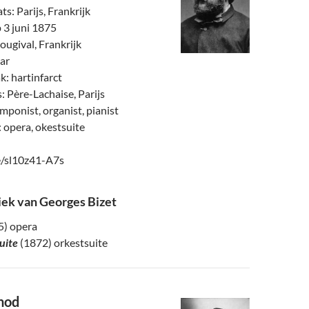
s: Parijs, Frankrijk
 3 juni 1875
ougival, Frankrijk
aar
: hartinfarct
: Père-Lachaise, Parijs
omponist, organist, pianist
 opera, okestsuite
e/sl10z41-A7s
ek van Georges Bizet
5) opera
Suite
(1872) orkestsuite
nod