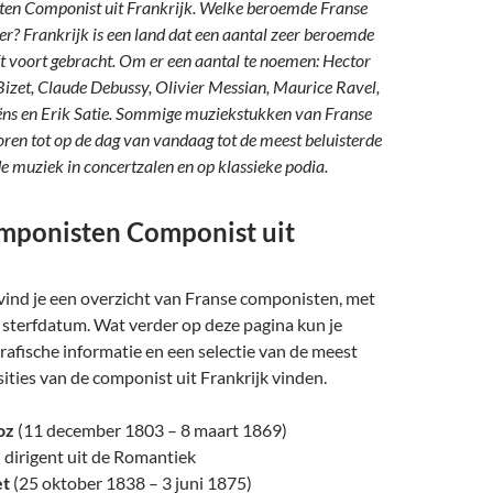
en Componist uit Frankrijk. Welke beroemde Franse
er? Frankrijk is een land dat een aantal zeer beroemde
t voort gebracht. Om er een aantal te noemen: Hector
Bizet, Claude Debussy, Olivier Messian, Maurice Ravel,
ëns en Erik Satie. Sommige muziekstukken van Franse
en tot op de dag van vandaag tot de meest beluisterde
e muziek in concertzalen en op klassieke podia.
mponisten Componist uit
vind je een overzicht van Franse componisten, met
sterfdatum. Wat verder op deze pagina kun je
rafische informatie en een selectie van de meest
ties van de componist uit Frankrijk vinden.
oz
(11 december 1803 – 8 maart 1869)
 dirigent uit de Romantiek
et
(25 oktober 1838 – 3 juni 1875)