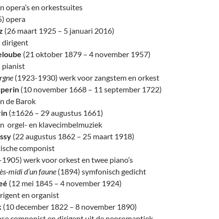
 opera’s en orkestsuites
) opera
z
(26 maart 1925 – 5 januari 2016)
 dirigent
eloube
(21 oktober 1879 – 4 november 1957)
 pianist
ergne
(1923-1930) werk voor zangstem en orkest
uperin
(10 november 1668 – 11 september 1722)
n de Barok
rin
(±1626 – 29 augustus 1661)
n orgel- en klavecimbelmuziek
ssy
(22 augustus 1862 – 25 maart 1918)
tische componist
1905) werk voor orkest en twee piano’s
rès-midi d’un faune
(1894) symfonisch gedicht
eé
(12 mei 1845 – 4 november 1924)
rigent en organist
k
(10 december 1822 – 8 november 1890)
nse componist en dirigent uit de neoromantiek