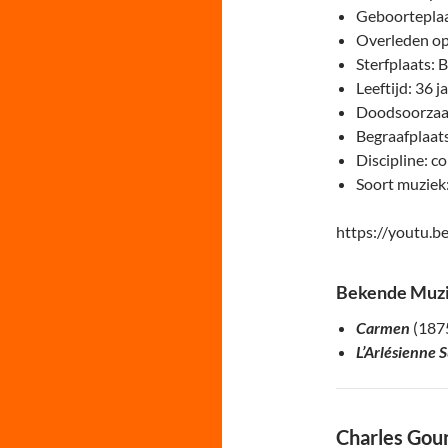
Geboorteplaat
Overleden op
Sterfplaats: B
Leeftijd: 36 j
Doodsoorzaak
Begraafplaats
Discipline: c
Soort muziek:
https://youtu.b
Bekende Muzi
Carmen
(187
L’Arlésienne 
Charles Gou