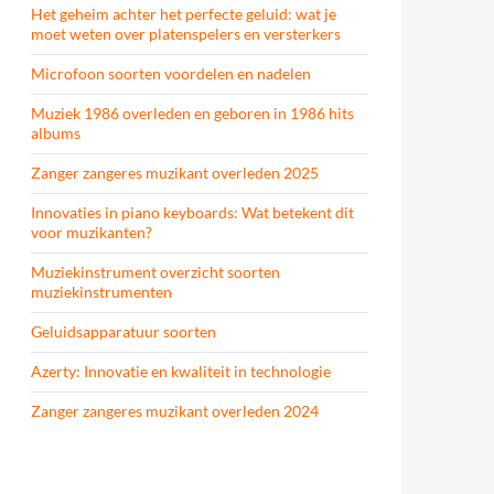
Het geheim achter het perfecte geluid: wat je
moet weten over platenspelers en versterkers
Microfoon soorten voordelen en nadelen
Muziek 1986 overleden en geboren in 1986 hits
albums
Zanger zangeres muzikant overleden 2025
Innovaties in piano keyboards: Wat betekent dit
voor muzikanten?
Muziekinstrument overzicht soorten
muziekinstrumenten
Geluidsapparatuur soorten
Azerty: Innovatie en kwaliteit in technologie
Zanger zangeres muzikant overleden 2024