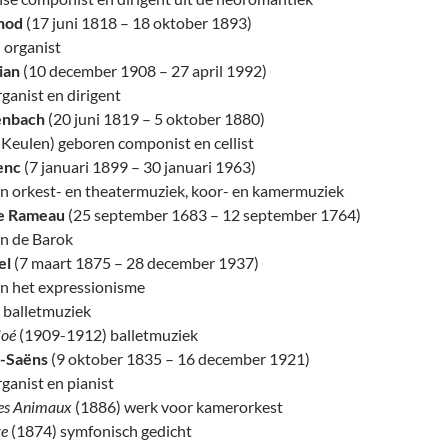
nod
(17 juni 1818 – 18 oktober 1893)
 organist
ian
(10 december 1908 – 27 april 1992)
ganist en dirigent
enbach
(20 juni 1819 – 5 oktober 1880)
(Keulen) geboren componist en cellist
enc
(7 januari 1899 – 30 januari 1963)
n orkest- en theatermuziek, koor- en kamermuziek
pe Rameau
(25 september 1683 – 12 september 1764)
n de Barok
el
(7 maart 1875 – 28 december 1937)
n het expressionisme
 balletmuziek
loé
(1909-1912) balletmuziek
t-Saëns
(9 oktober 1835 – 16 december 1921)
ganist en pianist
des Animaux
(1886) werk voor kamerorkest
re
(1874) symfonisch gedicht