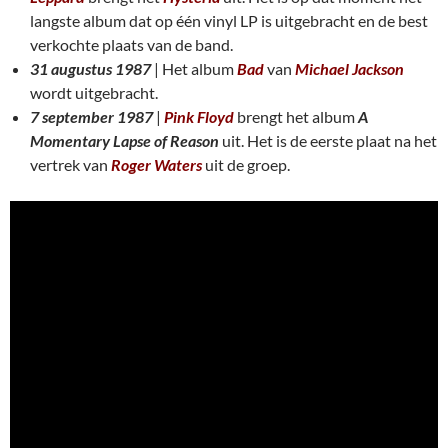
langste album dat op één vinyl LP is uitgebracht en de best
verkochte plaats van de band.
31 augustus 1987
| Het album
Bad
van
Michael Jackson
wordt uitgebracht.
7 september 1987
|
Pink Floyd
brengt het album
A
Momentary Lapse of Reason
uit. Het is de eerste plaat na het
vertrek van
Roger Waters
uit de groep.