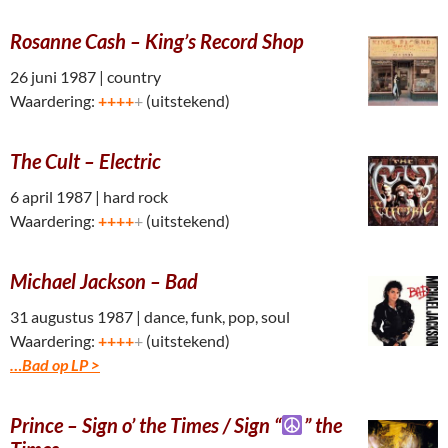
Rosanne Cash –
King’s Record Shop
26 juni 1987 | country
Waardering:
++++
+
(uitstekend)
The Cult – Electric
6 april 1987 | hard rock
Waardering:
++++
+
(uitstekend)
Michael Jackson – Bad
31 augustus 1987 | dance, funk, pop, soul
Waardering:
++++
+
(uitstekend)
…Bad op LP >
Prince –
Sign o’ the Times /
Sign “
” the