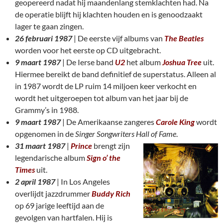
geopereerd nadat hij maandenlang stemklachten had. Na
de operatie blijft hij klachten houden en is genoodzaakt
lager te gaan zingen.
26 februari 1987
| De eerste vijf albums van
The Beatles
worden voor het eerste op CD uitgebracht.
9 maart 1987
| De Ierse band
U2
het album
Joshua Tree
uit.
Hiermee bereikt de band definitief de superstatus. Alleen al
in 1987 wordt de LP ruim 14 miljoen keer verkocht en
wordt het uitgeroepen tot album van het jaar bij de
Grammy’s in 1988.
9 maart 1987
| De Amerikaanse zangeres
Carole King
wordt
opgenomen in de
Singer Songwriters Hall of Fame
.
31 maart 1987
|
Prince
brengt zijn
legendarische album
Sign o’ the
Times
uit.
2 april 1987
| In Los Angeles
overlijdt jazzdrummer
Buddy Rich
op 69 jarige leeftijd aan de
gevolgen van hartfalen. Hij is