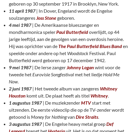
geboren op 30 september 1917 in Brooklyn, New York.
11 april 1987
| In Dover, Engeland wordt de Engelse
soulzangeres
Joss Stone
geboren.
4 mei 1987
| De Amerikaanse blueszanger en
mondharmonica speler
Paul Butterfield
overlijdt, op 44
jarige leeftijd, aan de gevolgen van een overdosis heroine.
Hij was oprichter van de
The Paul Butterfield Blues Band
en
speelde onder andere op het
Woodstock
Festival. Paul
Butterfield werd geboren op 17 december 1942.
9 mei 1987
| De Ierse zanger
Johnny Logan
wint voor de
tweede het
Eurovisie Songfestival
met het liedje
Hold Me
Now
.
2 juni 1987
| Het tweede album van zangeres
Whitney
Houston
komt uit. De plaat heeft als titel
Whitney
.
1 augustus 1987
| De muziekzender
MTV
start met
uitzenden. De eerste videoclip die op de TV-zender wordt
getoond is
Money for Nothing
van
Dire Straits
.
3 augustus 1987
| De Engelse heavy metal groep
Def
Leppard
brengt het
Hysteria
uit. Het is op dat moment het