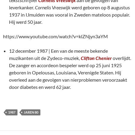
tekstschrijver
Cornelis Vreeswijk
aan de gevolgen van
leverkanker.
Cornelis Vreeswijk
werd geboren op 8 augustus
1937 in IJmuiden was vooral in Zweden mateloos populair.
Hij werd 50 jaar.
https://www.youtube.com/watch?v=klZNjyn3aYM
12 december 1987 | Een van de meeste bekende
muzikanten uit de Zydeco-muziek,
Clifton Chenier
overlijdt.
De zanger en accordeon bespeler werd op 25 juni 1925
geboren in Opelousas, Louisiana, Verenigde Staten. Hij
overleed aan de gevolgen van nierproblemen veroorzaakt
door diabetes en werd 62 jaar.
1987
JAREN 80