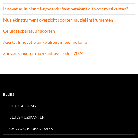
Innovaties in piano keyboards: Wat betekent dit voor muzikanten?
Muziekinstrument overzicht soorten muziekinstrumenten
Geluidsapparatuur soorten
Azerty: Innovatie en kwaliteit in technologie
Zanger zangeres muzikant overleden 2024
BLUES
BLUES ALBUMS
BLUESMUZIKANTEN
CHICAGO BLUES MUZIEK