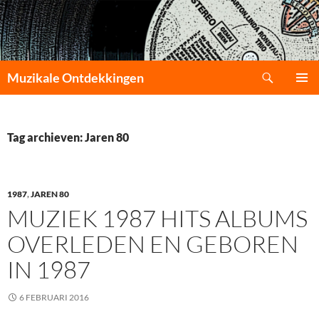
Zoeken
Muzikale Ontdekkingen
GA
PRIMAI
NAAR
MENU
DE
INHOUD
Tag archieven: Jaren 80
1987
,
JAREN 80
MUZIEK 1987 HITS ALBUMS
OVERLEDEN EN GEBOREN
IN 1987
6 FEBRUARI 2016