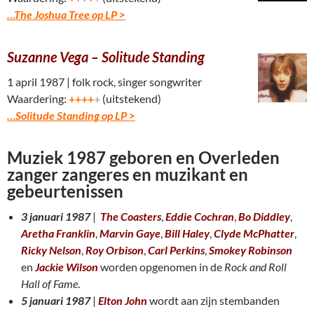
…The Joshua Tree op LP >
Suzanne Vega – Solitude Standing
1 april 1987 | folk rock, singer songwriter
Waardering:
++++
+
(uitstekend)
…Solitude Standing op LP >
Muziek 1987 geboren en Overleden
zanger zangeres en muzikant en
gebeurtenissen
3 januari 1987
|
The Coasters
,
Eddie Cochran
,
Bo Diddley
,
Aretha Franklin
,
Marvin Gaye
,
Bill Haley
,
Clyde McPhatter
,
Ricky Nelson
,
Roy Orbison
,
Carl Perkins
,
Smokey Robinson
en
Jackie Wilson
worden opgenomen in de
Rock and Roll
Hall of Fame
.
5 januari 1987
|
Elton John
wordt aan zijn stembanden