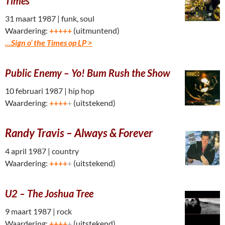
Times
31 maart 1987 | funk, soul
Waardering:
+++++
(uitmuntend)
…Sign o’ the Times op LP >
Public Enemy –
Yo! Bum Rush the Show
10 februari 1987 | hip hop
Waardering:
++++
+
(uitstekend)
Randy Travis – Always & Forever
4 april 1987 | country
Waardering:
++++
+
(uitstekend)
U2 – The Joshua Tree
9 maart 1987 | rock
Waardering:
++++
+
(uitstekend)