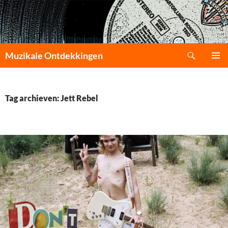
Zoeken
Muzikale Ontdekkingen
GA
PRIMAI
NAAR
MENU
DE
INHOUD
Tag archieven: Jett Rebel