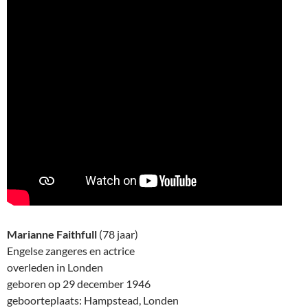
Marianne Faithfull
(78 jaar)
Engelse zangeres en actrice
overleden in Londen
geboren op 29 december 1946
geboorteplaats: Hampstead, Londen