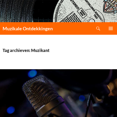
Zoeken
Muzikale Ontdekkingen
GA
PRIMAI
NAAR
MENU
DE
INHOUD
Tag archieven: Muzikant