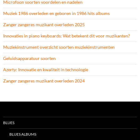
Microfoon soorten voordelen en nadelen
Muziek 1986 overleden en geboren in 1986 hits albums
Zanger zangeres muzikant overleden 2025
Innovaties in piano keyboards: Wat betekent dit voor muzikanten?
Muziekinstrument overzicht soorten muziekinstrumenten
Geluidsapparatuur soorten
Azerty: Innovatie en kwaliteit in technologie
Zanger zangeres muzikant overleden 2024
BLUES
BLUES ALBUMS