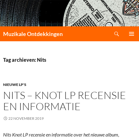
Zoeken
Muzikale Ontdekkingen
GA
PRIMAI
NAAR
MENU
DE
INHOUD
Tag archieven: Nits
NIEUWE LP'S
NITS – KNOT LP RECENSIE
EN INFORMATIE
22 NOVEMBER 2019
Nits Knot LP recensie en informatie over het nieuwe album,