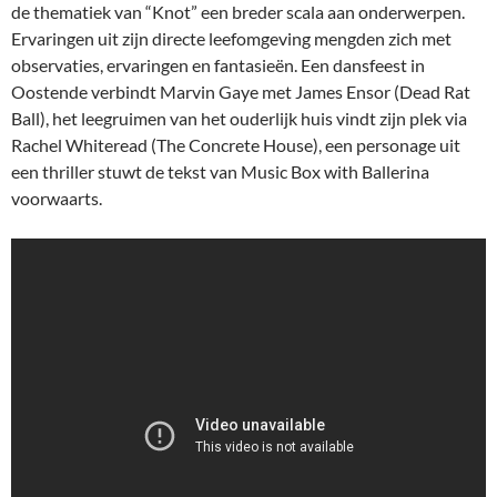
de thematiek van “Knot” een breder scala aan onderwerpen.
Ervaringen uit zijn directe leefomgeving mengden zich met
observaties, ervaringen en fantasieën. Een dansfeest in
Oostende verbindt Marvin Gaye met James Ensor (Dead Rat
Ball), het leegruimen van het ouderlijk huis vindt zijn plek via
Rachel Whiteread (The Concrete House), een personage uit
een thriller stuwt de tekst van Music Box with Ballerina
voorwaarts.