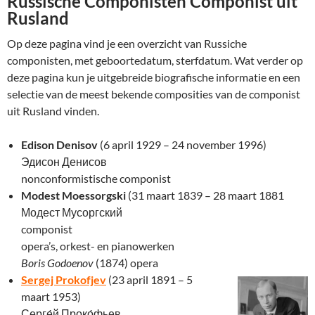
Russische Componisten Componist uit
Rusland
Op deze pagina vind je een overzicht van Russiche
componisten, met geboortedatum, sterfdatum. Wat verder op
deze pagina kun je uitgebreide biografische informatie en een
selectie van de meest bekende composities van de componist
uit Rusland vinden.
Edison Denisov
(6 april 1929 – 24 november 1996)
Эдисон Денисов
nonconformistische componist
Modest Moessorgski
(31 maart 1839 – 28 maart 1881
Модест Мусоргский
componist
opera’s, orkest- en pianowerken
Boris Godoenov
(1874) opera
Sergej Prokofjev
(23 april 1891 – 5
maart 1953)
Серге́й Проко́фьев