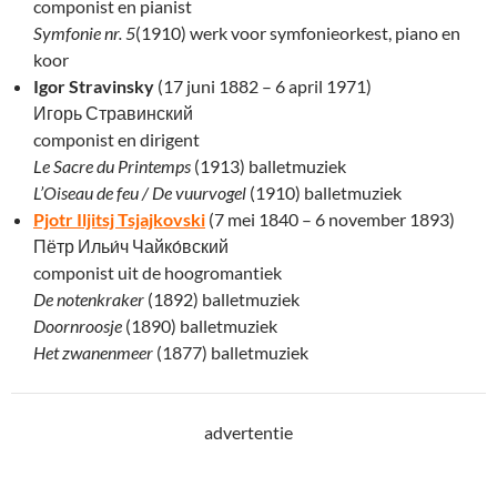
componist en pianist
Symfonie nr. 5
(1910) werk voor symfonieorkest, piano en
koor
Igor Stravinsky
(17 juni 1882 – 6 april 1971)
Игорь Стравинский
componist en dirigent
Le Sacre du Printemps
(1913) balletmuziek
L’Oiseau de feu / De vuurvogel
(1910) balletmuziek
Pjotr Iljitsj Tsjajkovski
(7 mei 1840 – 6 november 1893)
Пётр Ильи́ч Чайко́вский
componist uit de hoogromantiek
De notenkraker
(1892) balletmuziek
Doornroosje
(1890) balletmuziek
Het zwanenmeer
(1877) balletmuziek
advertentie