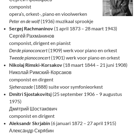
componist
opera’s, orkest-, piano en vioolwerken
Peter en de wolf
(1936) muzikaal sprookje
Sergej Rachmaninov
(1 april 1873 – 28 maart 1943)
Серге́й Рахма́нинов
componist, dirigent en pianist
Derde pianoconcert
(1909) werk voor piano en orkest
Tweede pianoconcert
(1901) werk voor piano en orkest
Nikolaj Rimski-Korsakov
(18 maart 1844 – 21 juni 1908)
Николай Римский-Корсаков
componist en dirgent
Sjeherazade
(1888) suite voor symfonieorkest
Dmitri Sjostakovitsj
(25 september 1906 – 9 augustus
1975)
Дми́трий Шостако́вич
componist en dirigent
Aleksandr Skrjabin
(6 januari 1872 – 27 april 1915)
Алекса́ндр Скря́бин