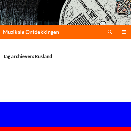
Zoeken
Muzikale Ontdekkingen
GA
PRIMAI
NAAR
MENU
DE
INHOUD
Tag archieven: Rusland