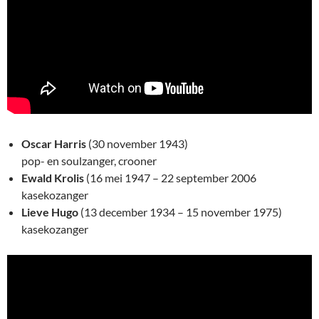
Oscar Harris
(30 november 1943)
pop- en soulzanger, crooner
Ewald Krolis
(16 mei 1947 – 22 september 2006
kasekozanger
Lieve Hugo
(13 december 1934 – 15 november 1975)
kasekozanger