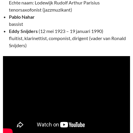
Echte naam: Lodewijk Rudolf Arthur Parisius
tenorsaxofonist (jazzmuzikant)
Pablo Nahar
bassist
Eddy Snijders
(12 mei 1923 – 19 januari 1990)
fluitist, klarinettist, componist, dirigent (vader van Ronald
Snijders)