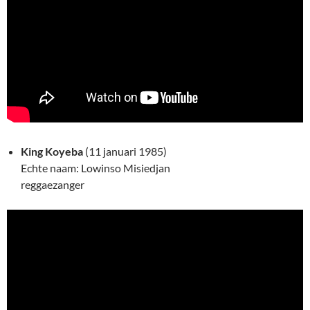
King Koyeba
(11 januari 1985)
Echte naam: Lowinso Misiedjan
reggaezanger