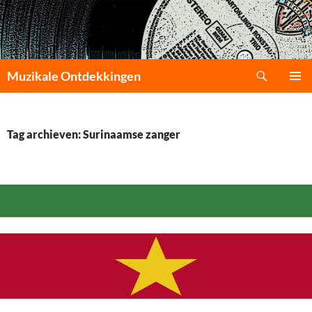
Zoeken
Muzikale Ontdekkingen
GA
PRIMAI
NAAR
MENU
DE
INHOUD
Tag archieven: Surinaamse zanger