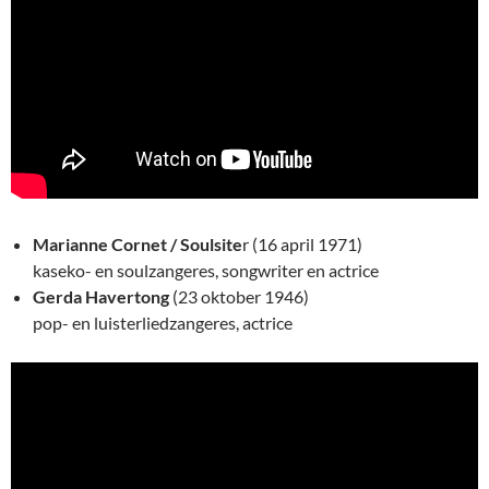
Marianne Cornet / Soulsite
r (16 april 1971)
kaseko- en soulzangeres, songwriter en actrice
Gerda Havertong
(23 oktober 1946)
pop- en luisterliedzangeres, actrice