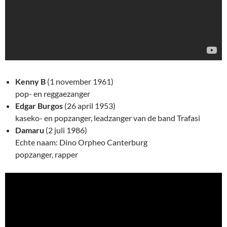
Kenny B
(1 november 1961)
pop- en reggaezanger
Edgar Burgos
(26 april 1953)
kaseko- en popzanger, leadzanger van de band Trafasi
Damaru
(2 juli 1986)
Echte naam: Dino Orpheo Canterburg
popzanger, rapper